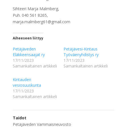
Sihteeri Marja Malmberg,
Puh. 040 561 8265,
marja.malmberg61@gmail.com
Aiheeseen liittyy
Petäjäveden
Petäjävesi-Kintaus
Eläkkeensaajat ry
Työväenyhdistys ry
17/11/2023
17/11/2023
Samankaltainen artikkeli
Samankaltainen artikkeli
Kintauden
vesiosuuskunta
17/11/2023
Samankaltainen artikkeli
Taidot
Petäjäveden Vammaisneuvosto