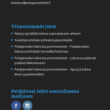
toimitus@petajavesilehti.fi
Viimeisimmät jutut
Nepsy-pysäkiltä tukea sujuvampaan arkeen
Säästöjä etsitään johtamisjärjestelyillä
Petäjäveden lukiosta ponnistaneet – Petäjäveden
lukiossa tehdään keväällä historiaa
Petäjäveden lukiosta ponnistaneet – Lukiossa pätevät
puitteet liikkumiseen
Petäjäveden lukiosta ponnistaneet – Apua ja tukea
ilman pyytämistäkin
Petäjävesi-lehti sosiaalisessa
mediassa