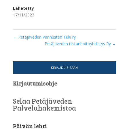
Lähetetty
17/11/2023
←
Petäjäveden Vanhusten Tuki ry
Petäjäveden riistanhoitoyhdistys Ry
→
KIRJAUDU SISÄÄN
Kirjautumisohje
Selaa Petäjäveden
Palveluhakemistoa
Päivän lehti