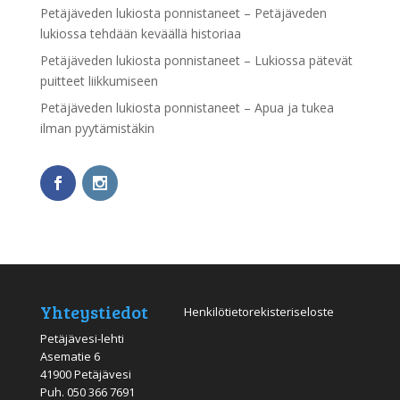
Petäjäveden lukiosta ponnistaneet – Petäjäveden
lukiossa tehdään keväällä historiaa
Petäjäveden lukiosta ponnistaneet – Lukiossa pätevät
puitteet liikkumiseen
Petäjäveden lukiosta ponnistaneet – Apua ja tukea
ilman pyytämistäkin
Yhteystiedot
Henkilötietorekisteriseloste
Petäjävesi-lehti
Asematie 6
41900 Petäjävesi
Puh.
050 366 7691