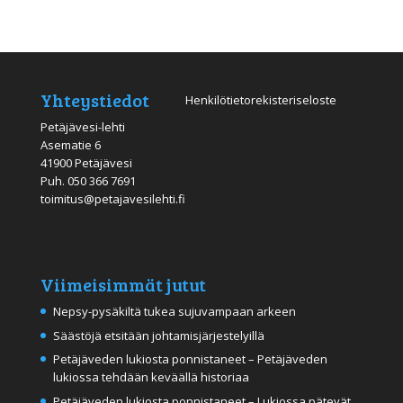
Yhteystiedot
Henkilötietorekisteriseloste
Petäjävesi-lehti
Asematie 6
41900 Petäjävesi
Puh.
050 366 7691
toimitus@petajavesilehti.fi
Viimeisimmät jutut
Nepsy-pysäkiltä tukea sujuvampaan arkeen
Säästöjä etsitään johtamisjärjestelyillä
Petäjäveden lukiosta ponnistaneet – Petäjäveden
lukiossa tehdään keväällä historiaa
Petäjäveden lukiosta ponnistaneet – Lukiossa pätevät