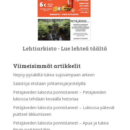
Lehtiarkisto - Lue lehteä täältä
Viimeisimmät artikkelit
Nepsy-pysäkiltä tukea sujuvampaan arkeen
Säästöjä etsitään johtamisjärjestelyillä
Petäjäveden lukiosta ponnistaneet – Petäjäveden
lukiossa tehdään keväällä historiaa
Petäjäveden lukiosta ponnistaneet – Lukiossa pätevät
puitteet liikkumiseen
Petäjäveden lukiosta ponnistaneet – Apua ja tukea
ilman pyytämistäkin