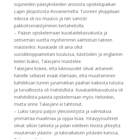
sujuneiden pääsykokeiden ansiosta opiskelupaikan
Lapin yliopistosta Rovaniemeltä. Tuoreen ylioppilaan
edessä oli iso muutos ja niin sanosti
pakkoitsenäistyminen kertaheitolla.
– Pääsin opiskelemaan kuvataidekasvatusta ja
seitsemän vuotta myöhemmin valmistuin taiteen
maisteriksi. Kuvataide oli aina ollut
suosikkioppiaineitani koulussa, käsitöiden ja englannin
kielen lisäksi, Talasjärvi muistelee.
Talasjärvi kokee, että lukiovuodet olivat antaneet
hänelle sellaiset eväät elämään, että muuttaminen
kahdeksan tunnin junamatkan päähän kaikesta tutusta
ja turvallisesta oli mahdollista. Kuvataidekasvatusta oli
mahdollista päästä opiskelemaan myös Helsinkiin,
mutta sinne Talasjärvi ei tahtonut.
– Lukio tarjosi paljon yleissivistystä ja valmiuksia
ymmärtää maailmaa ja oppia lisää. Ystävyyssuhteet
olivat silloin tärkeitä ja pidän edelleen tiivistä yhteyttä
muutaman yläaste- ja lukioaikaisen ystäväni kanssa,