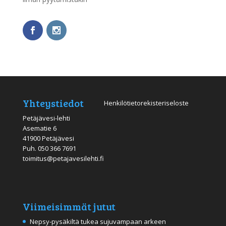
Yhteystiedot
Henkilötietorekisteriseloste
Petäjävesi-lehti
Asematie 6
41900 Petäjävesi
Puh.
050 366 7691
toimitus@petajavesilehti.fi
Viimeisimmät jutut
Nepsy-pysäkiltä tukea sujuvampaan arkeen