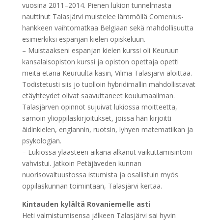
vuosina 2011–2014. Pienen lukion tunnelmasta
nauttinut Talasjärvi muistelee lämmöllä Comenius-
hankkeen vaihtomatkaa Belgiaan sekä mahdollisuutta
esimerkiksi espanjan kielen opiskeluun.
– Muistaakseni espanjan kielen kurssi oli Keuruun
kansalaisopiston kurssi ja opiston opettaja opetti
meitä etänä Keuruulta käsin, Vilma Talasjärvi aloittaa.
Todistetusti siis jo tuolloin hybridimallin mahdollistavat
etäyhteydet olivat saavuttaneet koulumaailman.
Talasjärven opinnot sujuivat lukiossa moitteetta,
samoin ylioppilaskirjoitukset, joissa hän kirjoitti
äidinkielen, englannin, ruotsin, lyhyen matematiikan ja
psykologian.
– Lukiossa yläasteen aikana alkanut vaikuttamisintoni
vahvistui. Jatkoin Petäjäveden kunnan
nuorisovaltuustossa istumista ja osallistuin myös
oppilaskunnan toimintaan, Talasjärvi kertaa.
Kintauden kylältä Rovaniemelle asti
Heti valmistumisensa jälkeen Talasjärvi sai hyvin