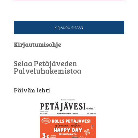
KIRJAUDU SISÄÄN
Kirjautumisohje
Selaa Petäjäveden
Palveluhakemistoa
Päivän lehti