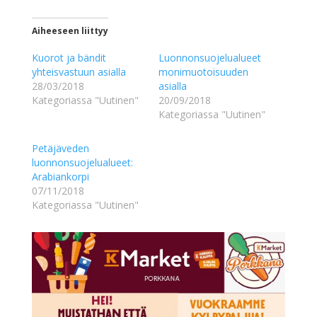
Aiheeseen liittyy
Kuorot ja bändit
Luonnonsuojelualueet
yhteisvastuun asialla
monimuotoisuuden
28/03/2018
asialla
Kategoriassa "Uutinen"
20/09/2018
Kategoriassa "Uutinen"
Petäjäveden
luonnonsuojelualueet:
Arabiankorpi
07/11/2018
Kategoriassa "Uutinen"