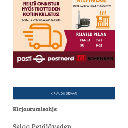
KIRJAUDU SISÄÄN
Kirjautumisohje
Selaa Petäjäveden