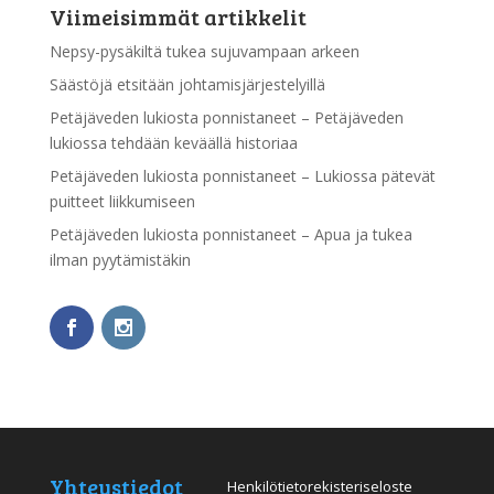
Viimeisimmät artikkelit
Nepsy-pysäkiltä tukea sujuvampaan arkeen
Säästöjä etsitään johtamisjärjestelyillä
Petäjäveden lukiosta ponnistaneet – Petäjäveden
lukiossa tehdään keväällä historiaa
Petäjäveden lukiosta ponnistaneet – Lukiossa pätevät
puitteet liikkumiseen
Petäjäveden lukiosta ponnistaneet – Apua ja tukea
ilman pyytämistäkin
Yhteystiedot
Henkilötietorekisteriseloste