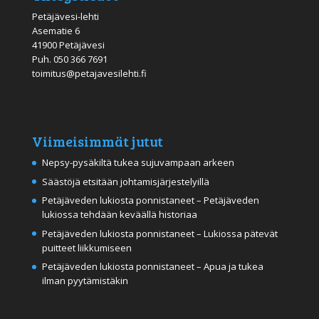
Petäjävesi-lehti
Asematie 6
41900 Petäjävesi
Puh.
050 366 7691
toimitus@petajavesilehti.fi
Viimeisimmät jutut
Nepsy-pysäkiltä tukea sujuvampaan arkeen
Säästöjä etsitään johtamisjärjestelyillä
Petäjäveden lukiosta ponnistaneet – Petäjäveden
lukiossa tehdään keväällä historiaa
Petäjäveden lukiosta ponnistaneet – Lukiossa pätevät
puitteet liikkumiseen
Petäjäveden lukiosta ponnistaneet – Apua ja tukea
ilman pyytämistäkin