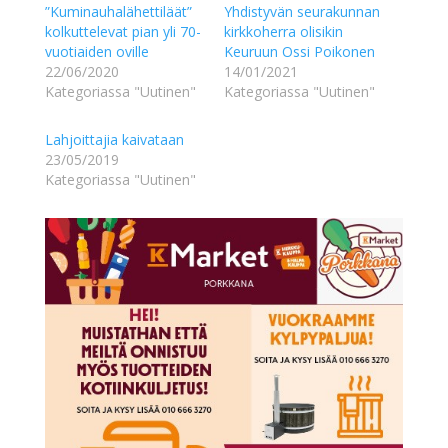
”Kuminauhalähettiläät”
Yhdistyvän seurakunnan
kolkuttelevat pian yli 70-
kirkkoherra olisikin
vuotiaiden oville
Keuruun Ossi Poikonen
22/06/2020
14/01/2021
Kategoriassa "Uutinen"
Kategoriassa "Uutinen"
Lahjoittajia kaivataan
23/05/2019
Kategoriassa "Uutinen"