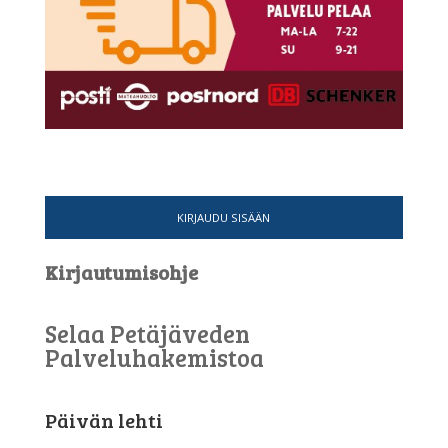
KIRJAUDU SISÄÄN
Kirjautumisohje
Selaa Petäjäveden
Palveluhakemistoa
Päivän lehti