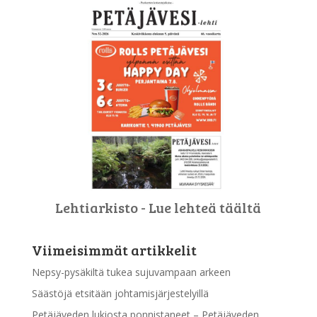
Lehtiarkisto - Lue lehteä täältä
Viimeisimmät artikkelit
Nepsy-pysäkiltä tukea sujuvampaan arkeen
Säästöjä etsitään johtamisjärjestelyillä
Petäjäveden lukiosta ponnistaneet – Petäjäveden