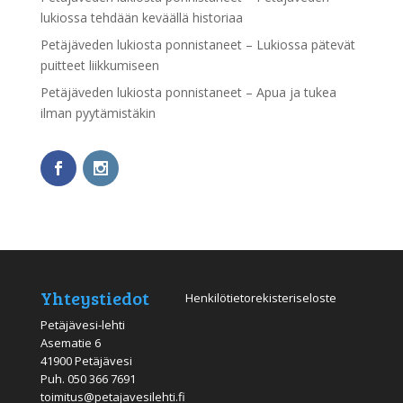
lukiossa tehdään keväällä historiaa
Petäjäveden lukiosta ponnistaneet – Lukiossa pätevät
puitteet liikkumiseen
Petäjäveden lukiosta ponnistaneet – Apua ja tukea
ilman pyytämistäkin
Yhteystiedot
Henkilötietorekisteriseloste
Petäjävesi-lehti
Asematie 6
41900 Petäjävesi
Puh.
050 366 7691
toimitus@petajavesilehti.fi