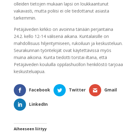
olleiden tietojen mukaan lapsi on loukkaantunut
vakavasti, mutta poliisi ei ole tiedottanut asiasta
tarkemmin.
Petäjäveden kirkko on avoinna tänään perjantaina
24.2. kello 12-14 välisenä aikana. Kuntalaisille on
mahdollisuus hiljentymiseen, rukoiluun ja keskusteluun.
Seurakunnan työntekijät ovat käytettävissä myös
muina aikoina. Kunta tiedotti torstai-iltana, että
Petäjäveden kouluilla oppilashuollon henkilöstö tarjoaa
keskusteluapua.
Facebook
Twitter
Gmail
LinkedIn
Aiheeseen liittyy