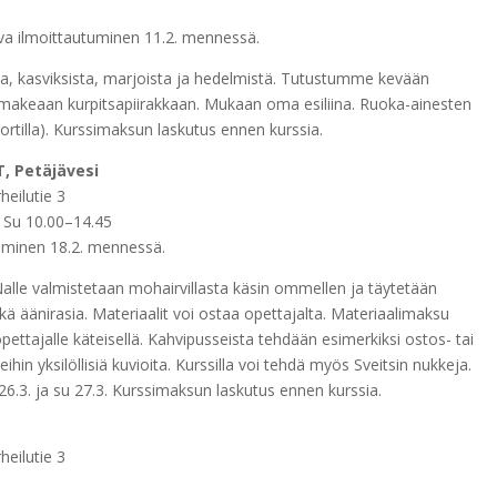
tova ilmoittautuminen 11.2. mennessä.
ta, kasviksista, marjoista ja hedelmistä. Tutustumme kevään
ta makeaan kurpitsapiirakkaan. Mukaan oma esiliina. Ruoka-ainesten
ortilla). Kurssimaksun laskutus ennen kurssia.
, Petäjävesi
heilutie 3
, Su 10.00–14.45
tuminen 18.2. mennessä.
. Nalle valmistetaan mohairvillasta käsin ommellen ja täytetään
t sekä äänirasia. Materiaalit voi ostaa opettajalta. Materiaalimaksu
ettajalle käteisellä. Kahvipusseista tehdään esimerkiksi ostos- tai
ihin yksilöllisiä kuvioita. Kurssilla voi tehdä myös Sveitsin nukkeja.
 26.3. ja su 27.3. Kurssimaksun laskutus ennen kurssia.
heilutie 3