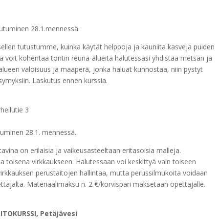
autuminen 28.1.mennessä.
sellen tutustumme, kuinka käytät helppoja ja kauniita kasveja puiden
 voit kohentaa tontin reuna-alueita halutessasi yhdistää metsän ja
 alueen valoisuus ja maaperä, jonka haluat kunnostaa, niin pystyt
symyksiin. Laskutus ennen kurssia.
heilutie 3
utuminen 28.1. mennessä.
avina on erilaisia ja vaikeusasteeltaan eritasoisia malleja.
 toisena virkkaukseen. Halutessaan voi keskittyä vain toiseen
irkkauksen perustaitojen hallintaa, mutta perussilmukoita voidaan
ttajalta. Materiaalimaksu n. 2 €/korvispari maksetaan opettajalle.
TOKURSSI, Petäjävesi