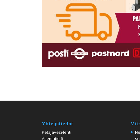
Yhteystiedot
Vii
Petäjävesi-lehti
Ne
Asematie 6
su