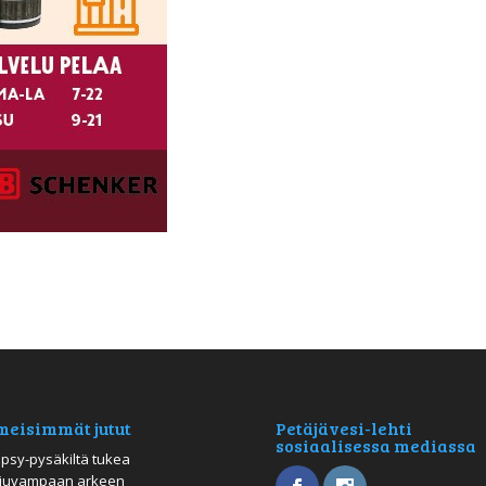
meisimmät jutut
Petäjävesi-lehti
sosiaalisessa mediassa
psy-pysäkiltä tukea
juvampaan arkeen