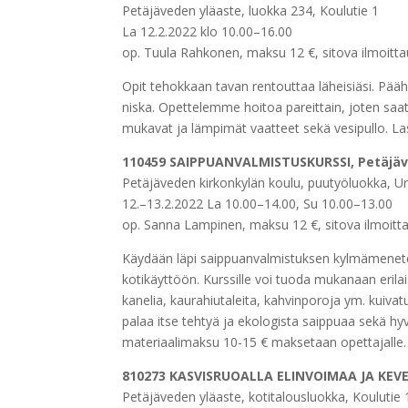
Petäjäveden yläaste, luokka 234, Koulutie 1
La 12.2.2022 klo 10.00–16.00
op. Tuula Rahkonen, maksu 12 €, sitova ilmoitt
Opit tehokkaan tavan rentouttaa läheisiäsi. Pääh
niska. Opettelemme hoitoa pareittain, joten saa
mukavat ja lämpimät vaatteet sekä vesipullo. La
110459 SAIPPUANVALMISTUSKURSSI, Petäjäv
Petäjäveden kirkonkylän koulu, puutyöluokka, Urh
12.–13.2.2022 La 10.00–14.00, Su 10.00–13.00
op. Sanna Lampinen, maksu 12 €, sitova ilmoitt
Käydään läpi saippuanvalmistuksen kylmämenetel
kotikäyttöön. Kurssille voi tuoda mukanaan erilai
kanelia, kaurahiutaleita, kahvinporoja ym. kuivat
palaa itse tehtyä ja ekologista saippuaa sekä hy
materiaalimaksu 10-15 € maksetaan opettajalle.
810273 KASVISRUOALLA ELINVOIMAA JA KEVE
Petäjäveden yläaste, kotitalousluokka, Koulutie 