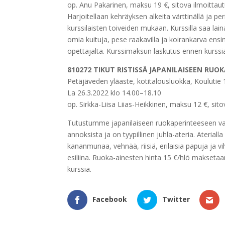
op. Anu Pakarinen, maksu 19 €, sitova ilmoitta
Harjoitellaan kehräyksen alkeita värttinällä ja per
kurssilaisten toiveiden mukaan. Kurssilla saa la
omia kuituja, pese raakavilla ja koirankarva ensi
opettajalta. Kurssimaksun laskutus ennen kurssi
810272 TIKUT RISTISSÄ JAPANILAISEEN RUO
Petäjäveden yläaste, kotitalousluokka, Koulutie 
La 26.3.2022 klo 14.00–18.10
op. Sirkka-Liisa Liias-Heikkinen, maksu 12 €, si
Tutustumme japanilaiseen ruokaperinteeseen valm
annoksista ja on tyypillinen juhla-ateria. Ateria
kananmunaa, vehnää, riisiä, erilaisia papuja j
esiliina. Ruoka-ainesten hinta 15 €/hlö maksetaan
kurssia.
Facebook
Twitter