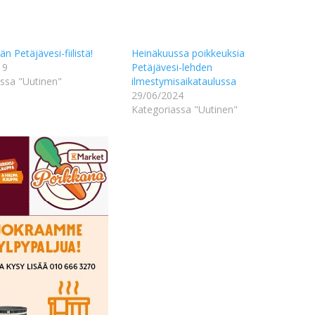
än Petäjävesi-fiilistä!
Heinäkuussa poikkeuksia
19
Petäjävesi-lehden
ssa "Uutinen"
ilmestymisaikataulussa
29/06/2024
Kategoriassa "Uutinen"