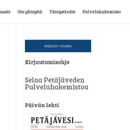
nssit
Ota yhteyttä
Yhteystiedot
Palveluhakemisto
KIRJAUDU SISÄÄN
Kirjautumisohje
Selaa Petäjäveden
Palveluhakemistoa
Päivän lehti