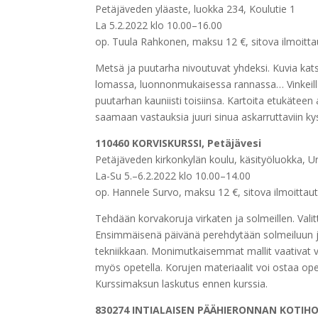
Petäjäveden yläaste, luokka 234, Koulutie 1
La 5.2.2022 klo 10.00–16.00
op. Tuula Rahkonen, maksu 12 €, sitova ilmoitt
Metsä ja puutarha nivoutuvat yhdeksi. Kuvia kat
lomassa, luonnonmukaisessa rannassa… Vinkeillä
puutarhan kauniisti toisiinsa. Kartoita etukäteen
saamaan vastauksia juuri sinua askarruttaviin ky
110460 KORVISKURSSI, Petäjävesi
Petäjäveden kirkonkylän koulu, käsityöluokka, Ur
La-Su 5.–6.2.2022 klo 10.00–14.00
op. Hannele Survo, maksu 12 €, sitova ilmoitta
Tehdään korvakoruja virkaten ja solmeillen. Valitt
Ensimmäisenä päivänä perehdytään solmeiluun ja
tekniikkaan. Monimutkaisemmat mallit vaativat v
myös opetella. Korujen materiaalit voi ostaa ope
Kurssimaksun laskutus ennen kurssia.
830274 INTIALAISEN PÄÄHIERONNAN KOTIHOI