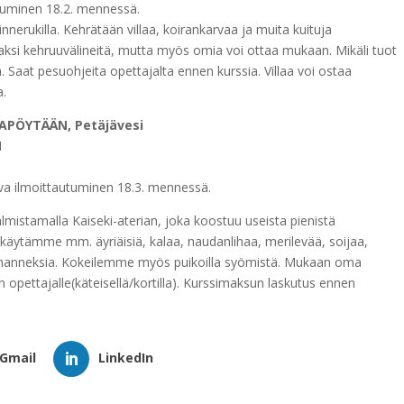
utuminen 18.2. mennessä.
innerukilla. Kehrätään villaa, koirankarvaa ja muita kuituja
inaksi kehruuvälineitä, mutta myös omia voi ottaa mukaan. Mikäli tuot
n. Saat pesuohjeita opettajalta ennen kurssia. Villaa voi ostaa
a.
KAPÖYTÄÄN, Petäjävesi
1
tova ilmoittautuminen 18.3. mennessä.
istamalla Kaiseki-aterian, joka koostuu useista pienistä
lla käytämme mm. äyriäisiä, kalaa, naudanlihaa, merilevää, soijaa,
a vihanneksia. Kokeilemme myös puikoilla syömistä. Mukaan oma
 opettajalle(käteisellä/kortilla). Kurssimaksun laskutus ennen
Gmail
LinkedIn