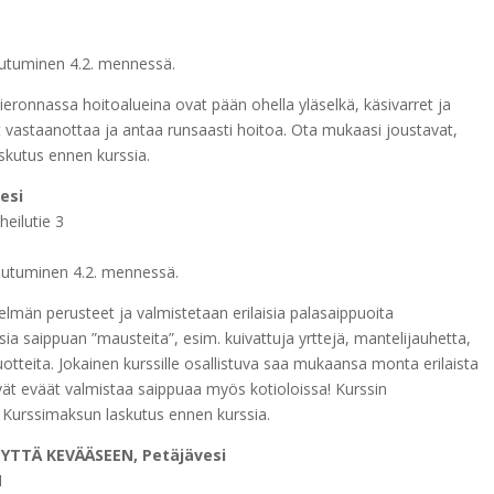
autuminen 4.2. mennessä.
ieronnassa hoitoalueina ovat pään ohella yläselkä, käsivarret ja
t vastaanottaa ja antaa runsaasti hoitoa. Ota mukaasi joustavat,
skutus ennen kurssia.
esi
eilutie 3
autuminen 4.2. mennessä.
män perusteet ja valmistetaan erilaisia palasaippuoita
sia saippuan ”mausteita”, esim. kuivattuja yrttejä, mantelijauhetta,
uotteita. Jokainen kurssille osallistuva saa mukaansa monta erilaista
vät eväät valmistaa saippuaa myös kotioloissa! Kurssin
 Kurssimaksun laskutus ennen kurssia.
YTTÄ KEVÄÄSEEN, Petäjävesi
1