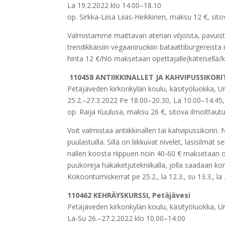
La 19.2.2022 klo 14.00–18.10
op. Sirkka-Liisa Liias-Heikkinen, maksu 12 €, si
Valmistamme maittavan aterian viljoista, pavuis
trendikkäisiin vegaaniruokiin bataattiburgereis
hinta 12 €/hlö maksetaan opettajalle(käteisellä/k
110458 ANTIIKKINALLET JA KAHVIPUSSIKORIT
Petäjäveden kirkonkylän koulu, käsityöluokka, Ur
25.2.–27.3.2022 Pe 18.00–20.30, La 10.00–14.45
op. Raija Kuulusa, maksu 26 €, sitova ilmoittau
Voit valmistaa antiikkinallen tai kahvipussikorin
puulastuilla. Sillä on liikkuvat nivelet, lasisilmä
nallen koosta riippuen noin 40-60 € maksetaan op
puukoreja hakaketjutekniikalla, jolla saadaan kore
Kokoontumiskerrat pe 25.2., la 12.3., su 13.3., la
110462 KEHRÄYSKURSSI, Petäjävesi
Petäjäveden kirkonkylän koulu, käsityöluokka, Ur
La-Su 26.–27.2.2022 klo 10.00–14.00