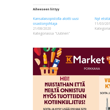
Aiheeseen liittyy
Kansalaisopistolla aloitti uusi
Nyt etsitä
osastonjohtaja
11/03/20
21/08/2020
Kategoria
Kategoriassa "Uutinen"