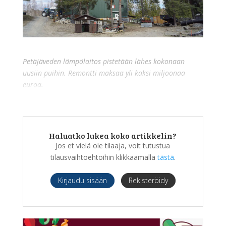
Petäjäveden lämpölaitos pistetään lähes kokonaan
uusiin puihin. Remontti maksaa yli kaksi miljoonaa
euroa.
Haluatko lukea koko artikkelin?
Jos et vielä ole tilaaja, voit tutustua
tilausvaihtoehtoihin klikkaamalla
tästä
.
Kirjaudu sisään
Rekisteröidy