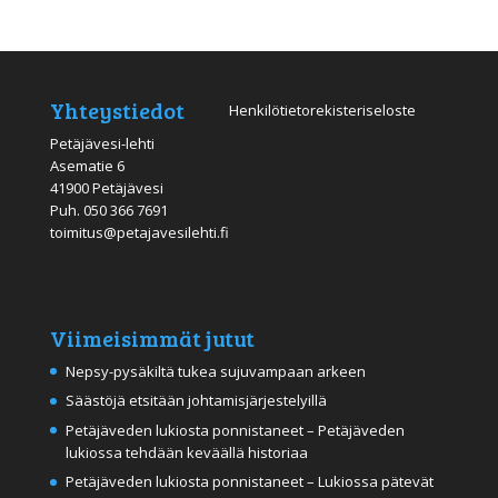
Yhteystiedot
Henkilötietorekisteriseloste
Petäjävesi-lehti
Asematie 6
41900 Petäjävesi
Puh.
050 366 7691
toimitus@petajavesilehti.fi
Viimeisimmät jutut
Nepsy-pysäkiltä tukea sujuvampaan arkeen
Säästöjä etsitään johtamisjärjestelyillä
Petäjäveden lukiosta ponnistaneet – Petäjäveden
lukiossa tehdään keväällä historiaa
Petäjäveden lukiosta ponnistaneet – Lukiossa pätevät