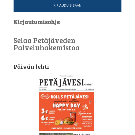
KIRJAUDU SISÄÄN
Kirjautumisohje
Selaa Petäjäveden
Palveluhakemistoa
Päivän lehti