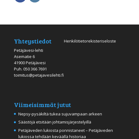
Yhteystiedot
Henkilötietorekisteriseloste
Petäjävesi-lehti
Asematie 6
41900 Petäjävesi
Puh.
050 366 7691
toimitus@petajavesilehti.fi
Viimeisimmät jutut
Nepsy-pysäkiltä tukea sujuvampaan arkeen
Säästöjä etsitään johtamisjärjestelyillä
Petäjäveden lukiosta ponnistaneet – Petäjäveden
lukiossa tehdään keväällä historiaa