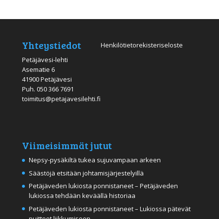
Yhteystiedot
Henkilötietorekisteriseloste
Petäjävesi-lehti
Asematie 6
41900 Petäjävesi
Puh.
050 366 7691
toimitus@petajavesilehti.fi
Viimeisimmät jutut
Nepsy-pysäkiltä tukea sujuvampaan arkeen
Säästöjä etsitään johtamisjärjestelyillä
Petäjäveden lukiosta ponnistaneet – Petäjäveden
lukiossa tehdään keväällä historiaa
Petäjäveden lukiosta ponnistaneet – Lukiossa pätevät
puitteet liikkumiseen