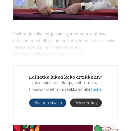
Vanhat, jo kuluneet ja vuosikymmenten saatossa
nuhjaantuneet alttarikaiteen verhoilut vaihtuivat uusiin
Petäjäveden kirkon sisätilaremontin
viimeistelyvaiheessa joulunalusviikolla.
Haluatko lukea koko artikkelin?
Jos et vielä ole tilaaja, voit tutustua
tilausvaihtoehtoihin klikkaamalla
tästä
.
Kirjaudu sisään
Rekisteröidy