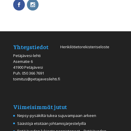
Yhteystiedot
Henkilötietorekisteriseloste
Petäjävesi-lehti
Asematie 6
41900 Petäjävesi
Puh.
050 366 7691
toimitus@petajavesilehti.fi
Viimeisimmät jutut
Nepsy-pysäkiltä tukea sujuvampaan arkeen
Säästöjä etsitään johtamisjärjestelyillä