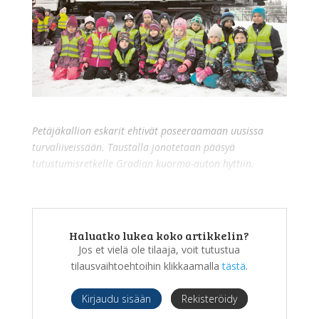
Petäjäkallion eskarit ehtivät poseeraamaan uusissa
turvaliiveissään. Taustalla jonotetaan pääsyä
tutustumisretkelle Gradian kuorma-auton hyttiin.
Haluatko lukea koko artikkelin?
Jos et vielä ole tilaaja, voit tutustua
tilausvaihtoehtoihin klikkaamalla
tästä
.
Kirjaudu sisään
Rekisteröidy