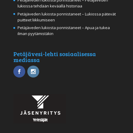
Petäjäveden lukiosta ponnistaneet – Petäjäveden
lukiossa tehdään keväällä historiaa
Petäjäveden lukiosta ponnistaneet – Lukiossa pätevät
puitteet liikkumiseen
Petäjäveden lukiosta ponnistaneet – Apua ja tukea
ilman pyytämistäkin
Petäjävesi-lehti sosiaalisessa
mediassa