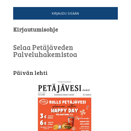
KIRJAUDU SISÄÄN
Kirjautumisohje
Selaa Petäjäveden
Palveluhakemistoa
Päivän lehti