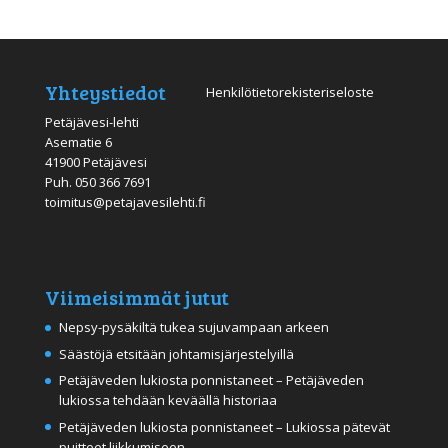
Yhteystiedot
Henkilötietorekisteriseloste
Petäjävesi-lehti
Asematie 6
41900 Petäjävesi
Puh.
050 366 7691
toimitus@petajavesilehti.fi
Viimeisimmät jutut
Nepsy-pysäkiltä tukea sujuvampaan arkeen
Säästöjä etsitään johtamisjärjestelyillä
Petäjäveden lukiosta ponnistaneet – Petäjäveden
lukiossa tehdään keväällä historiaa
Petäjäveden lukiosta ponnistaneet – Lukiossa pätevät
puitteet liikkumiseen