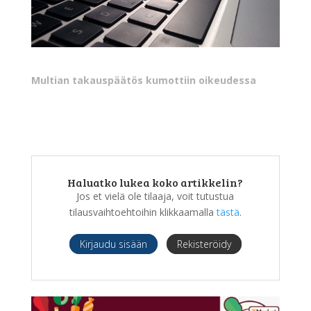
Multian takauspäätös kumottiin oikeudessa
Haluatko lukea koko artikkelin?
Jos et vielä ole tilaaja, voit tutustua
tilausvaihtoehtoihin klikkaamalla
tästä
.
Kirjaudu sisään
Rekisteröidy