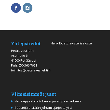
Yhteystiedot
Henkilötietorekisteriseloste
Petäjävesi-lehti
Asematie 6
41900 Petäjävesi
Puh.
050 366 7691
toimitus@petajavesilehti.fi
Viimeisimmät jutut
Nepsy-pysäkiltä tukea sujuvampaan arkeen
Säästöjä etsitään johtamisjärjestelyillä