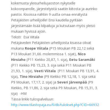
kokemusta yleisurheilujaoston nykyiselle
kokoonpanolle, järjestelyistä saatiin kiitosta ja aurinko
paistoi. Kisoissa nähtiin 9 uutta omaa ennätystä
Petäjäisten urheilijoille! Ensi kaudella pyritään
järjestämään lisää kilpailuja ja kutsutaan myös yleisö
mukaan hyvissä ajoin.
Teksti: Esa Viitala
Petäjäveden Petäjäisten urheilijoista kisassa olivat
mukana
Roope Viitala
(P15 Moukari PB 22,12 sekä
P13 Moukari 31,66. molemmissa 1. sijat),
Nico
Hirsiaho
(P11 Kiekko 20,87, 1. sija),
Eetu Saramäki
(P11 Kiekko PB 15,23, 3. sija sekä P11 Moukari PB
21,93, 1. sija),
Veeti Viitala
(P11 Moukari PB 13,91, 4.
sija),
Tino Hirsiaho
(P9 Kiekko PB 12,18, 1. sija sekä
P9 Moukari, 17,17, 2. sija) ja
Severi Järvenpää
(P9
Kiekko, PB 11,86, 2. sija sekä P9 Moukari, PB 15,31, 3.
sija) -HM
Tässä linkki tulospalveluun:
http://www.tilastopaja.eu/fi/db/tulokset.php?CID=66932