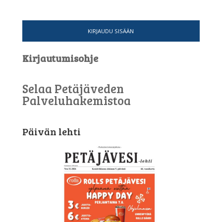
KIRJAUDU SISÄÄN
Kirjautumisohje
Selaa Petäjäveden
Palveluhakemistoa
Päivän lehti