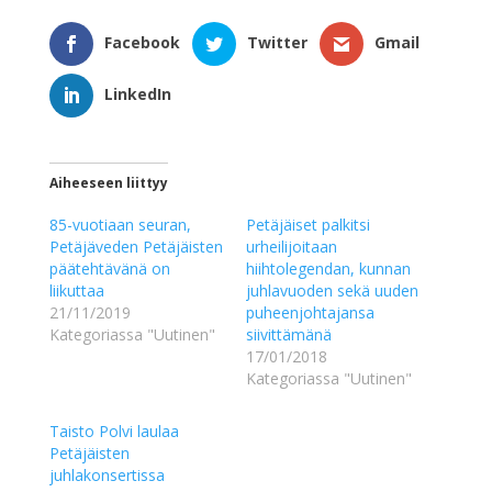
Facebook
Twitter
Gmail
LinkedIn
Aiheeseen liittyy
85-vuotiaan seuran,
Petäjäiset palkitsi
Petäjäveden Petäjäisten
urheilijoitaan
päätehtävänä on
hiihtolegendan, kunnan
liikuttaa
juhlavuoden sekä uuden
21/11/2019
puheenjohtajansa
Kategoriassa "Uutinen"
siivittämänä
17/01/2018
Kategoriassa "Uutinen"
Taisto Polvi laulaa
Petäjäisten
juhlakonsertissa