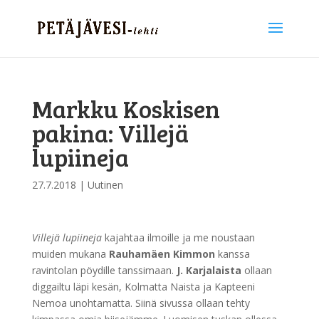
Markku Koskisen
pakina: Villejä
lupiineja
27.7.2018
|
Uutinen
Villejä lupiineja
kajahtaa ilmoille ja me noustaan
muiden mukana
Rauhamäen Kimmon
kanssa
ravintolan pöydille tanssimaan.
J. Karjalaista
ollaan
diggailtu läpi kesän, Kolmatta Naista ja Kapteeni
Nemoa unohtamatta. Siinä sivussa ollaan tehty