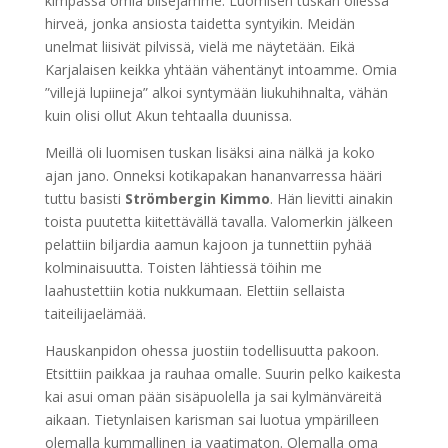
kimpassa omia biisejämme. Luomisen tuskan ollessa
hirveä, jonka ansiosta taidetta syntyikin. Meidän
unelmat liisivät pilvissä, vielä me näytetään. Eikä
Karjalaisen keikka yhtään vähentänyt intoamme. Omia
”villejä lupiineja” alkoi syntymään liukuhihnalta, vähän
kuin olisi ollut Akun tehtaalla duunissa.
Meillä oli luomisen tuskan lisäksi aina nälkä ja koko
ajan jano. Onneksi kotikapakan hananvarressa hääri
tuttu basisti
Strömbergin Kimmo
. Hän lievitti ainakin
toista puutetta kiitettävällä tavalla. Valomerkin jälkeen
pelattiin biljardia aamun kajoon ja tunnettiin pyhää
kolminaisuutta. Toisten lähtiessä töihin me
laahustettiin kotia nukkumaan. Elettiin sellaista
taiteilijaelämää.
Hauskanpidon ohessa juostiin todellisuutta pakoon.
Etsittiin paikkaa ja rauhaa omalle. Suurin pelko kaikesta
kai asui oman pään sisäpuolella ja sai kylmänväreitä
aikaan. Tietynlaisen karisman sai luotua ympärilleen
olemalla kummallinen ja vaatimaton. Olemalla oma