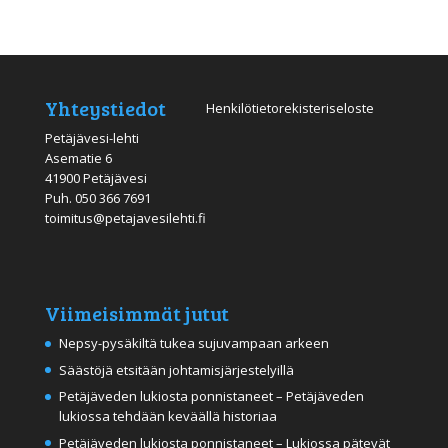
Yhteystiedot
Henkilötietorekisteriseloste
Petäjävesi-lehti
Asematie 6
41900 Petäjävesi
Puh.
050 366 7691
toimitus@petajavesilehti.fi
Viimeisimmät jutut
Nepsy-pysäkiltä tukea sujuvampaan arkeen
Säästöjä etsitään johtamisjärjestelyillä
Petäjäveden lukiosta ponnistaneet – Petäjäveden
lukiossa tehdään keväällä historiaa
Petäjäveden lukiosta ponnistaneet – Lukiossa pätevät