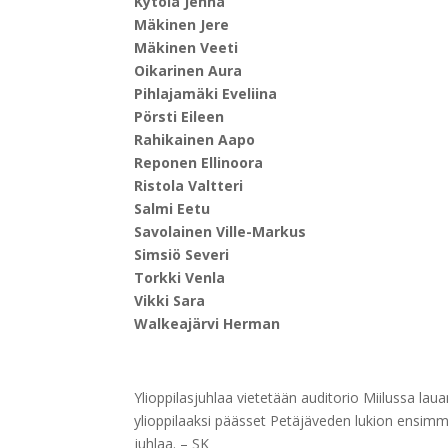
Kytölä Jenna
Mäkinen Jere
Mäkinen Veeti
Oikarinen Aura
Pihlajamäki Eveliina
Pörsti Eileen
Rahikainen Aapo
Reponen Ellinoora
Ristola Valtteri
Salmi Eetu
Savolainen Ville-Markus
Simsiö Severi
Torkki Venla
Vikki Sara
Walkeajärvi Herman
Ylioppilasjuhlaa vietetään auditorio Miilussa lauan
ylioppilaaksi päässet Petäjäveden lukion ensimm
juhlaa. – SK