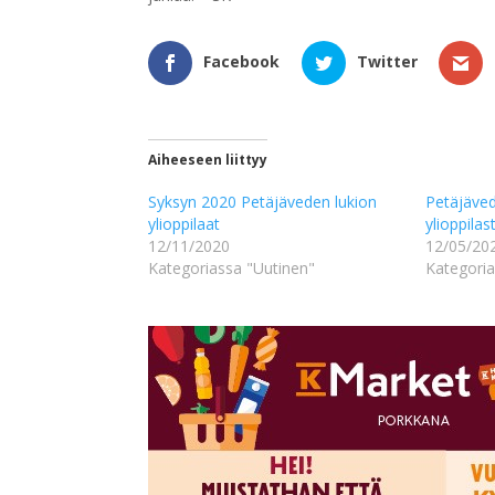
Facebook
Twitter
Aiheeseen liittyy
Syksyn 2020 Petäjäveden lukion
Petäjäved
ylioppilaat
ylioppilas
12/11/2020
12/05/20
Kategoriassa "Uutinen"
Kategoria