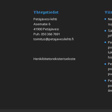
Yhteystiedot
Vii
Petäjävesi-lehti
Ne
Asematie 6
su
41900 Petäjävesi
Sä
Puh.
050 366 7691
jo
toimitus@petajavesilehti.fi
Pe
po
lu
hi
Henkilötietorekisteriseloste
Pe
po
pu
Pe
po
il