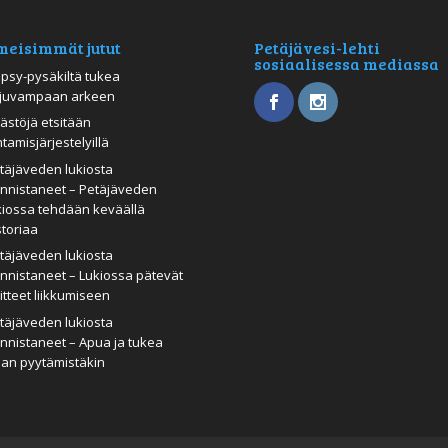
meisimmät jutut
Petäjävesi-lehti
sosiaalisessa mediassa
psy-pysäkiltä tukea
juvampaan arkeen
ästöjä etsitään
htamisjärjestelyillä
täjäveden lukiosta
nnistaneet – Petäjäveden
kiossa tehdään keväällä
storiaa
täjäveden lukiosta
nnistaneet – Lukiossa pätevät
itteet liikkumiseen
täjäveden lukiosta
nnistaneet – Apua ja tukea
man pyytämistäkin