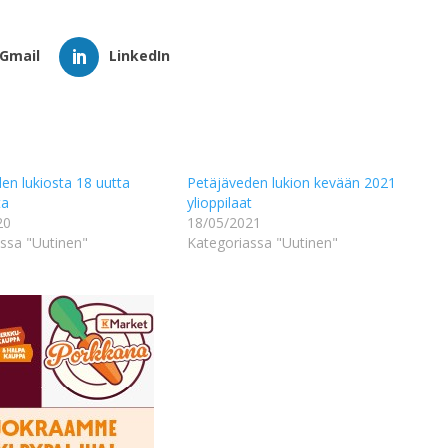
Gmail
LinkedIn
en lukiosta 18 uutta
Petäjäveden lukion kevään 2021
ta
ylioppilaat
20
18/05/2021
ssa "Uutinen"
Kategoriassa "Uutinen"