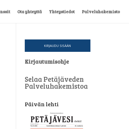
nssit
Ota yhteyttä
Yhteystiedot
Palveluhakemisto
KIRJAUDU SISÄÄN
Kirjautumisohje
Selaa Petäjäveden
Palveluhakemistoa
Päivän lehti