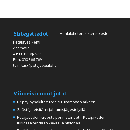
Yhteystiedot
Henkilötietorekisteriseloste
Petäjävesi-lehti
Asematie 6
41900 Petäjävesi
Puh.
050 366 7691
toimitus@petajavesilehti.fi
Viimeisimmät jutut
Nepsy-pysäkiltä tukea sujuvampaan arkeen
Säästöjä etsitään johtamisjärjestelyillä
Petäjäveden lukiosta ponnistaneet – Petäjäveden
lukiossa tehdään keväällä historiaa