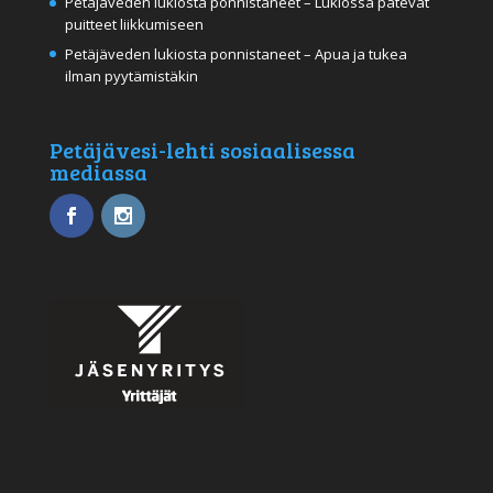
Petäjäveden lukiosta ponnistaneet – Lukiossa pätevät
puitteet liikkumiseen
Petäjäveden lukiosta ponnistaneet – Apua ja tukea
ilman pyytämistäkin
Petäjävesi-lehti sosiaalisessa
mediassa