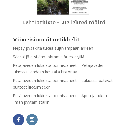
Lehtiarkisto - Lue lehteä täältä
Viimeisimmät artikkelit
Nepsy-pysäkiltä tukea sujuvampaan arkeen
Säästöjä etsitään johtamisjärjestelyillä
Petäjäveden lukiosta ponnistaneet – Petäjäveden
lukiossa tehdään keväällä historiaa
Petäjäveden lukiosta ponnistaneet – Lukiossa pätevät
puitteet liikkumiseen
Petäjäveden lukiosta ponnistaneet – Apua ja tukea
ilman pyytämistäkin