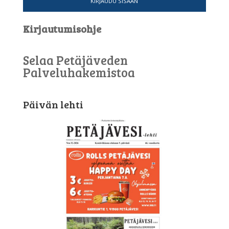
KIRJAUDU SISÄÄN
Kirjautumisohje
Selaa Petäjäveden
Palveluhakemistoa
Päivän lehti