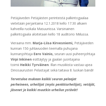
Petäjäveden Petäjäisten perinteistä palkintogaalaa
vietetään perjantaina 12.1.2018 kello 17.30 alkaen
kahveilla ruokala Masuunissa. Varsinainen
palkintogaala aloitetaan kello 18 auditorio Miilussa.
Vieraana mm.
Marja-Liisa Kirvesniemi,
Petäjäveden
kunnan 150-juhlavuoden teemalla puhujana
kunnanjohtaja
Eero Vainio,
seuran uusi puheenjohtaja
Virpi Inkinen
esittäytyy ja gaalan juontajana
toimii
Heikki Tyrväinen
. Illan musiikista vastaa upea
Dinosaurusten Pelastajat sekä taitava 8. luokan bändi!
Tervetuloa mukaan kaikki seuran pelaajat
perheineen, urheilijat (myös penkkiurheilijat), vetäjät,
jäsenet ja kaikki muutkin urheilun ystävät!