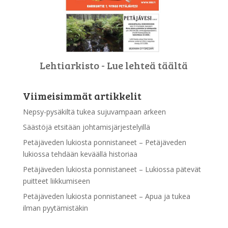
Lehtiarkisto - Lue lehteä täältä
Viimeisimmät artikkelit
Nepsy-pysäkiltä tukea sujuvampaan arkeen
Säästöjä etsitään johtamisjärjestelyillä
Petäjäveden lukiosta ponnistaneet – Petäjäveden
lukiossa tehdään keväällä historiaa
Petäjäveden lukiosta ponnistaneet – Lukiossa pätevät
puitteet liikkumiseen
Petäjäveden lukiosta ponnistaneet – Apua ja tukea
ilman pyytämistäkin