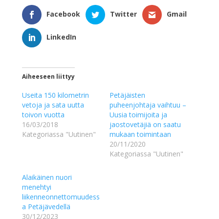
Facebook
Twitter
Gmail
LinkedIn
Aiheeseen liittyy
Useita 150 kilometrin
Petäjäisten
vetoja ja sata uutta
puheenjohtaja vaihtuu –
toivon vuotta
Uusia toimijoita ja
16/03/2018
jaostovetäjiä on saatu
Kategoriassa "Uutinen"
mukaan toimintaan
20/11/2020
Kategoriassa "Uutinen"
Alaikäinen nuori
menehtyi
liikenneonnettomuudess
a Petäjävedellä
30/12/2023