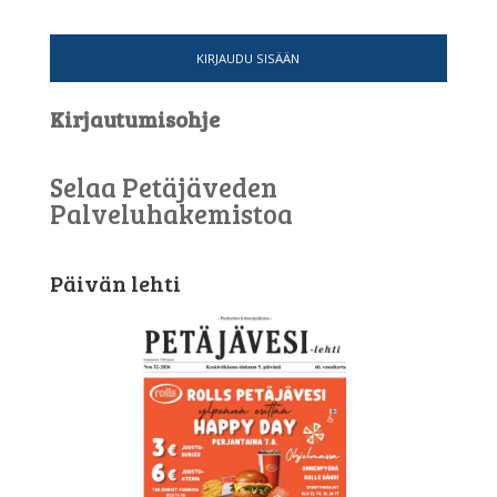
KIRJAUDU SISÄÄN
Kirjautumisohje
Selaa Petäjäveden
Palveluhakemistoa
Päivän lehti