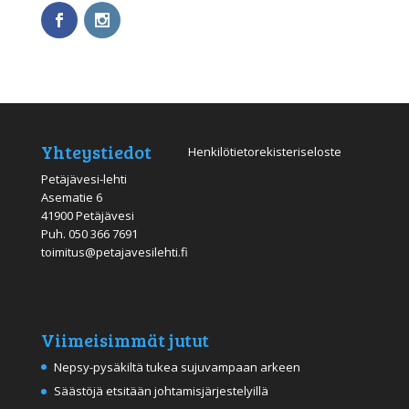
Yhteystiedot
Henkilötietorekisteriseloste
Petäjävesi-lehti
Asematie 6
41900 Petäjävesi
Puh.
050 366 7691
toimitus@petajavesilehti.fi
Viimeisimmät jutut
Nepsy-pysäkiltä tukea sujuvampaan arkeen
Säästöjä etsitään johtamisjärjestelyillä