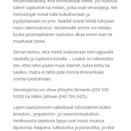
kesämökkiläisiltä, että ilmoittaisivat meille, jos nurkissa
näkee supikoiran tai minkin, jotka ovat vieraslajeja, niin
metsästäjät voivat tulla loukuttamaan ja
pyydystämään ne pois. Näädät voivat tehdä tuhojaan
myös rakennuksissa. Varislinnuille emme voi mitään,
koska pesimäaikainen rauhoitus alkaa ennen kuin ne
muuttavat tänne.
Ekman kertoo, että minkit loukutetaan heti tappavilla
raudoilla ja supikoira koiralla. – Loukut on rakennettu
niin, ettei niihin pääse muut eläimet, kuten kettu tai
saukko, mutta ei niihin pidä mennä ihmisenkään
sormia työntämään.
Vieraslajeista voi ottaa yhteyttä Ekmaniin (050 539
9330) tai Mikko Jutilaan (040 709 2425).
Lajien taantumiseen vaikuttavat tuhoeläinten lisäksi
ilmaston-, ympäristön- ja ravinnonmuutokset.
Vesilinnuista taantuvia lajeja ovat muun muassa
lapasorsa, haapana, tukkasotka ja punasotka, ja niitä