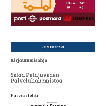
KIRJAUDU SISÄÄN
Kirjautumisohje
Selaa Petäjäveden
Palveluhakemistoa
Päivän lehti