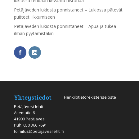
lukiossa tehdään keväällä historiaa
Petäjäveden lukiosta ponnistaneet – Lukiossa pätevät
puitteet liikkumiseen
Petäjäveden lukiosta ponnistaneet – Apua ja tukea
ilman pyytämistäkin
Yhteystiedot
Henkilötietorekisteriseloste
Petäjävesi-lehti
Asematie 6
41900 Petäjävesi
Puh.
050 366 7691
toimitus@petajavesilehti.fi