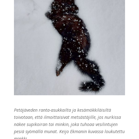
Petäjäveden ranta-asukkailta ja kesämökkiläisiltä
toivotaan, että ilmoittaisivat metsästäjille, jos nurkissa
näkee supikoiran tai minkin, joka tuhoaa vesilintujen
pesiä syömällä munat. Keijo Ekmanin kuvassa loukutettu
minkki.