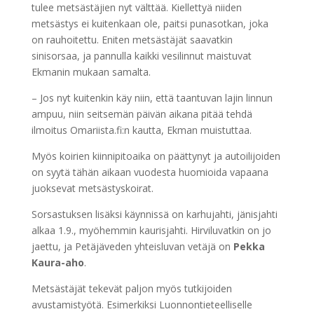
tulee metsästäjien nyt välttää. Kiellettyä niiden
metsästys ei kuitenkaan ole, paitsi punasotkan, joka
on rauhoitettu. Eniten metsästäjät saavatkin
sinisorsaa, ja pannulla kaikki vesilinnut maistuvat
Ekmanin mukaan samalta.
– Jos nyt kuitenkin käy niin, että taantuvan lajin linnun
ampuu, niin seitsemän päivän aikana pitää tehdä
ilmoitus Omariista.fi:n kautta, Ekman muistuttaa.
Myös koirien kiinnipitoaika on päättynyt ja autoilijoiden
on syytä tähän aikaan vuodesta huomioida vapaana
juoksevat metsästyskoirat.
Sorsastuksen lisäksi käynnissä on karhujahti, jänisjahti
alkaa 1.9., myöhemmin kaurisjahti. Hirviluvatkin on jo
jaettu, ja Petäjäveden yhteisluvan vetäjä on
Pekka
Kaura-aho
.
Metsästäjät tekevät paljon myös tutkijoiden
avustamistyötä. Esimerkiksi Luonnontieteelliselle