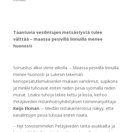
Taantuvia vesilintujen metsästystä tulee
välttää – maassa pesivillä linnuilla menee
huonosti
Sorsastus alkoi viime viikolla. – Maassa pesivillä linnuilla
menee huonosti ja Lukesin tekemän
keinopesätutkimuksenkin mukaan varislinnut, supikoira
ja minkki tuhoavat eniten niiden pesiä syömällä niiden
munat. Lisäksi tuhoja tekee kettu ja kissa, kertoo
Petäjäveden riistanhoitoyhdistyksen toiminnanjohtaja
Keijo Ekman
. – Meidän riistakameroissa näkyy, että
kanalintujen pesiä tuhoaa eniten näätä.
– Nyt toivoisimmekin Petäjäveden ranta-asukkailta ja