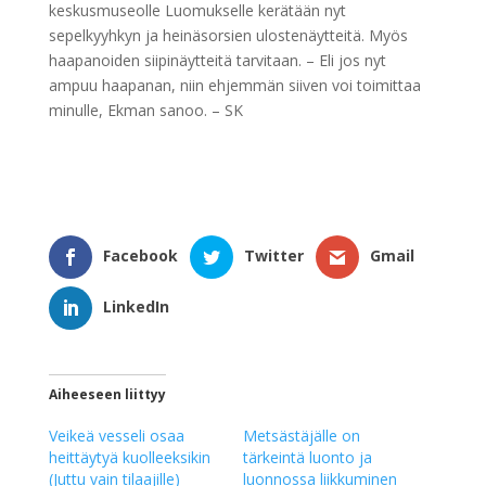
keskusmuseolle Luomukselle kerätään nyt
sepelkyyhkyn ja heinäsorsien ulostenäytteitä. Myös
haapanoiden siipinäytteitä tarvitaan. – Eli jos nyt
ampuu haapanan, niin ehjemmän siiven voi toimittaa
minulle, Ekman sanoo. – SK
Facebook
Twitter
Gmail
LinkedIn
Aiheeseen liittyy
Veikeä vesseli osaa
Metsästäjälle on
heittäytyä kuolleeksikin
tärkeintä luonto ja
(Juttu vain tilaajille)
luonnossa liikkuminen