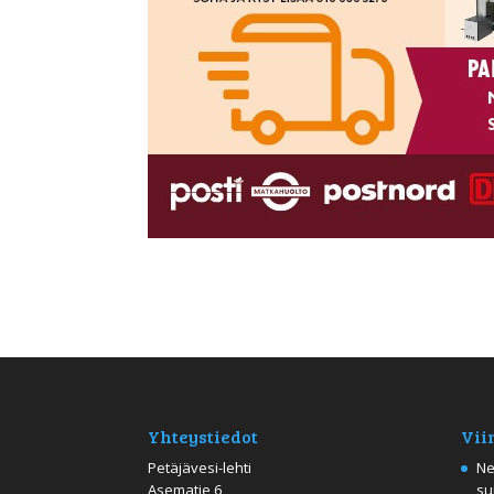
Yhteystiedot
Vii
Petäjävesi-lehti
Ne
Asematie 6
su