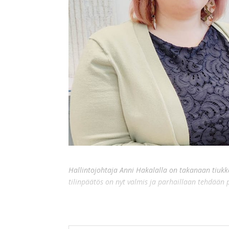
Hallintojohtaja Anni Hakalalla on takanaan tiuk
tilinpäätös on nyt valmis ja parhaillaan tehdään