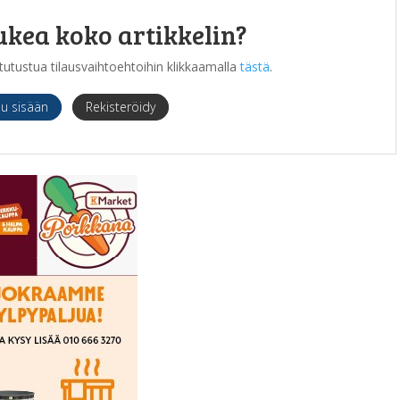
ukea koko artikkelin?
it tutustua tilausvaihtoehtoihin klikkaamalla
tästä
.
du sisään
Rekisteröidy