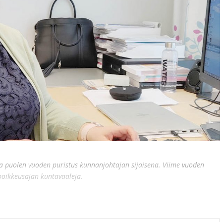
ka puolen vuoden puristus kunnanjohtajan sijaisena. Viime vuoden
 poikkeusajan kuntavaaleja.