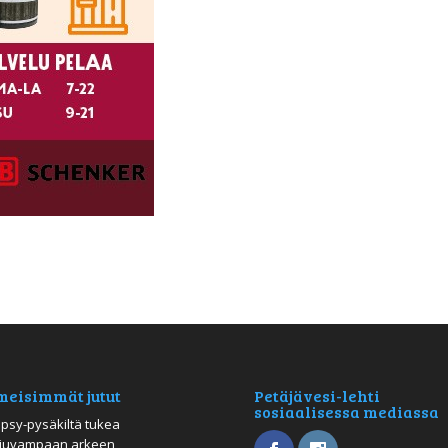
meisimmät jutut
Petäjävesi-lehti
sosiaalisessa mediassa
psy-pysäkiltä tukea
juvampaan arkeen