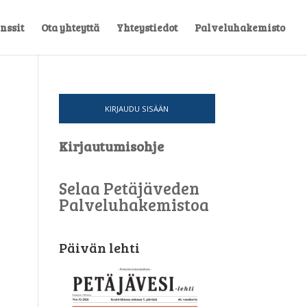
nssit
Ota yhteyttä
Yhteystiedot
Palveluhakemisto
KIRJAUDU SISÄÄN
Kirjautumisohje
Selaa Petäjäveden
Palveluhakemistoa
Päivän lehti