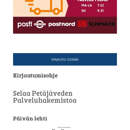
KIRJAUDU SISÄÄN
Kirjautumisohje
Selaa Petäjäveden
Palveluhakemistoa
Päivän lehti