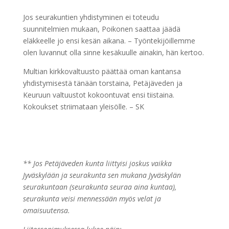
Jos seurakuntien yhdistyminen ei toteudu
suunnitelmien mukaan, Poikonen saattaa jäädä
eläkkeelle jo ensi kesän aikana. – Työntekijöillemme
olen luvannut olla sinne kesäkuulle ainakin, hän kertoo.
Multian kirkkovaltuusto päättää oman kantansa
yhdistymisestä tänään torstaina, Petäjäveden ja
Keuruun valtuustot kokoontuvat ensi tiistaina.
Kokoukset striimataan yleisölle. – SK
** Jos Petäjäveden kunta liittyisi joskus vaikka
Jyväskylään ja seurakunta sen mukana Jyväskylän
seurakuntaan (seurakunta seuraa aina kuntaa),
seurakunta veisi mennessään myös velat ja
omaisuutensa.