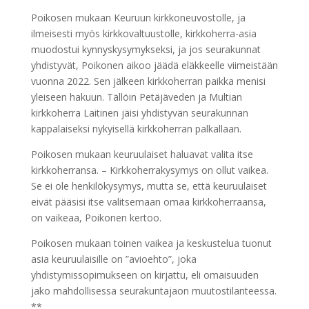
Poikosen mukaan Keuruun kirkkoneuvostolle, ja
ilmeisesti myös kirkkovaltuustolle, kirkkoherra-asia
muodostui kynnyskysymykseksi, ja jos seurakunnat
yhdistyvät, Poikonen aikoo jäädä eläkkeelle viimeistään
vuonna 2022. Sen jälkeen kirkkoherran paikka menisi
yleiseen hakuun. Tällöin Petäjäveden ja Multian
kirkkoherra Laitinen jäisi yhdistyvän seurakunnan
kappalaiseksi nykyisellä kirkkoherran palkallaan.
Poikosen mukaan keuruulaiset haluavat valita itse
kirkkoherransa. – Kirkkoherrakysymys on ollut vaikea.
Se ei ole henkilökysymys, mutta se, että keuruulaiset
eivät pääsisi itse valitsemaan omaa kirkkoherraansa,
on vaikeaa, Poikonen kertoo.
Poikosen mukaan toinen vaikea ja keskustelua tuonut
asia keuruulaisille on ”avioehto”, joka
yhdistymissopimukseen on kirjattu, eli omaisuuden
jako mahdollisessa seurakuntajaon muutostilanteessa.
**