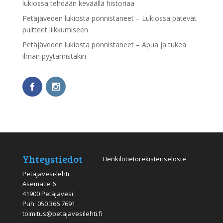
lukiossa tehdään keväällä historiaa
Petäjäveden lukiosta ponnistaneet – Lukiossa pätevät
puitteet liikkumiseen
Petäjäveden lukiosta ponnistaneet – Apua ja tukea
ilman pyytämistäkin
Yhteystiedot
Henkilötietorekisteriseloste
Petäjävesi-lehti
Asematie 6
41900 Petäjävesi
Puh.
050 366 7691
toimitus@petajavesilehti.fi