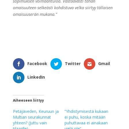
sopimuksen voimaantuloa. Vastaavasti tähän
omaisuuteen selkeästi kohdistuva velka siirtyy tällaisen
omaisuuserän mukana.”
Facebook
Twitter
Gmail
LinkedIn
Aiheeseen liittyy
Petäjäveden, Keuruun ja
”Yhdistymisestä kukaan
Multian seurakunnat
ei puhu, koska mitään
yhteen? (Juttu vain
puhuttavaa ei ainakaan
tilaajille)
vielä ole”