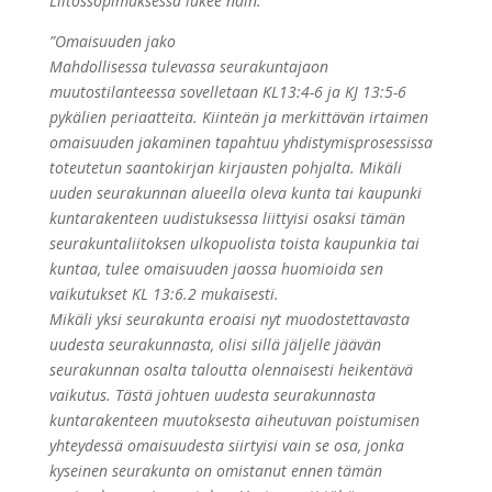
Liitossopimuksessa lukee näin:
”Omaisuuden jako
Mahdollisessa tulevassa seurakuntajaon
muutostilanteessa sovelletaan KL13:4-6 ja KJ 13:5-6
pykälien periaatteita. Kiinteän ja merkittävän irtaimen
omaisuuden jakaminen tapahtuu yhdistymisprosessissa
toteutetun saantokirjan kirjausten pohjalta. Mikäli
uuden seurakunnan alueella oleva kunta tai kaupunki
kuntarakenteen uudistuksessa liittyisi osaksi tämän
seurakuntaliitoksen ulkopuolista toista kaupunkia tai
kuntaa, tulee omaisuuden jaossa huomioida sen
vaikutukset KL 13:6.2 mukaisesti.
Mikäli yksi seurakunta eroaisi nyt muodostettavasta
uudesta seurakunnasta, olisi sillä jäljelle jäävän
seurakunnan osalta taloutta olennaisesti heikentävä
vaikutus. Tästä johtuen uudesta seurakunnasta
kuntarakenteen muutoksesta aiheutuvan poistumisen
yhteydessä omaisuudesta siirtyisi vain se osa, jonka
kyseinen seurakunta on omistanut ennen tämän