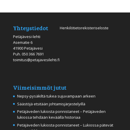
Yhteystiedot
Henkilötietorekisteriseloste
Petäjävesi-lehti
Asematie 6
41900 Petäjävesi
Puh.
050 366 7691
toimitus@petajavesilehti.fi
Viimeisimmät jutut
Nepsy-pysäkiltä tukea sujuvampaan arkeen
Säästöjä etsitään johtamisjärjestelyillä
Petäjäveden lukiosta ponnistaneet – Petäjäveden
lukiossa tehdään keväällä historiaa
Petäjäveden lukiosta ponnistaneet – Lukiossa pätevät