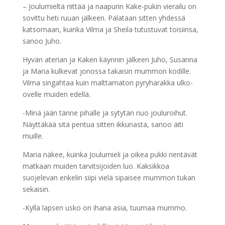
– Joulumieltä riittää ja naapurin Kake-pukin vierailu on
sovittu heti ruuan jälkeen. Palataan sitten yhdessä
katsomaan, kuinka Vilma ja Sheila tutustuvat toisiinsa,
sanoo Juho.
Hyvän aterian ja Kaken käynnin jälkeen Juho, Susanna
ja Maria kulkevat jonossa takaisin mummon kodille.
Vilma singahtaa kuin malttamaton pyryharakka ulko-
ovelle muiden edellä.
-Minä jään tänne pihalle ja sytytän nuo jouluroihut.
Näyttäkää sitä pentua sitten ikkunasta, sanoo äiti
muille.
Maria näkee, kuinka Joulumieli ja oikea pukki rientävät
matkaan muiden tarvitsijoiden luo. Kaksikkoa
suojelevan enkelin siipi vielä sipaisee mummon tukan
sekaisin.
-Kyllä lapsen usko on ihana asia, tuumaa mummo.