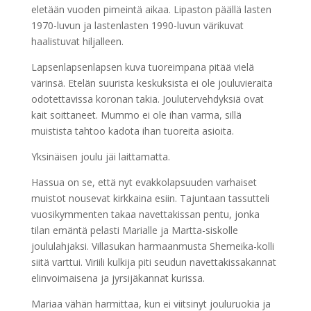
eletään vuoden pimeintä aikaa. Lipaston päällä lasten
1970-luvun ja lastenlasten 1990-luvun värikuvat
haalistuvat hiljalleen.
Lapsenlapsenlapsen kuva tuoreimpana pitää vielä
värinsä. Etelän suurista keskuksista ei ole jouluvieraita
odotettavissa koronan takia. Joulutervehdyksiä ovat
kait soittaneet. Mummo ei ole ihan varma, sillä
muistista tahtoo kadota ihan tuoreita asioita.
Yksinäisen joulu jäi laittamatta.
Hassua on se, että nyt evakkolapsuuden varhaiset
muistot nousevat kirkkaina esiin. Tajuntaan tassutteli
vuosikymmenten takaa navettakissan pentu, jonka
tilan emäntä pelasti Marialle ja Martta-siskolle
joululahjaksi. Villasukan harmaanmusta Shemeika-kolli
siitä varttui. Viriili kulkija piti seudun navettakissakannat
elinvoimaisena ja jyrsijäkannat kurissa.
Mariaa vähän harmittaa, kun ei viitsinyt jouluruokia ja