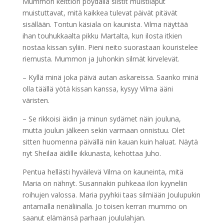
Mummon keittiön pöydällä siistit muistilaput
muistuttavat, mitä kaikkea tulevat päivät pitävät
sisällään. Tontun käsiala on kaunista. Vilma näyttää
ihan touhukkaalta pikku Martalta, kun ilosta itkien
nostaa kissan syliin. Pieni neito suorastaan kouristelee
riemusta. Mummon ja Juhonkin silmät kirvelevät.
– Kyllä minä joka päivä autan askareissa. Saanko minä
olla täällä yötä kissan kanssa, kysyy Vilma ääni
väristen.
– Se rikkoisi äidin ja minun sydämet näin jouluna,
mutta joulun jälkeen sekin varmaan onnistuu. Olet
sitten huomenna päivällä niin kauan kuin haluat. Näytä
nyt Sheilaa äidille ikkunasta, kehottaa Juho.
Pentua hellästi hyväilevä Vilma on kauneinta, mitä
Maria on nähnyt. Susannakin puhkeaa ilon kyyneliin
roihujen valossa. Maria pyyhkii taas silmiään Joulupukin
antamalla nenäliinalla. Jo toisen kerran mummo on
saanut elämänsä parhaan joululahjan.