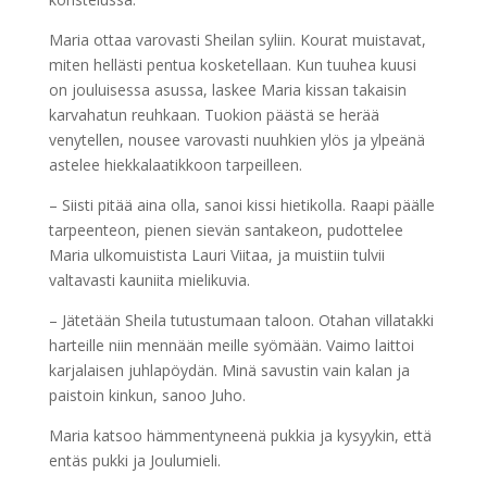
Maria ottaa varovasti Sheilan syliin. Kourat muistavat,
miten hellästi pentua kosketellaan. Kun tuuhea kuusi
on jouluisessa asussa, laskee Maria kissan takaisin
karvahatun reuhkaan. Tuokion päästä se herää
venytellen, nousee varovasti nuuhkien ylös ja ylpeänä
astelee hiekkalaatikkoon tarpeilleen.
– Siisti pitää aina olla, sanoi kissi hietikolla. Raapi päälle
tarpeenteon, pienen sievän santakeon, pudottelee
Maria ulkomuistista Lauri Viitaa, ja muistiin tulvii
valtavasti kauniita mielikuvia.
– Jätetään Sheila tutustumaan taloon. Otahan villatakki
harteille niin mennään meille syömään. Vaimo laittoi
karjalaisen juhlapöydän. Minä savustin vain kalan ja
paistoin kinkun, sanoo Juho.
Maria katsoo hämmentyneenä pukkia ja kysyykin, että
entäs pukki ja Joulumieli.