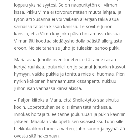
loppuu yksinäisyytesi. Se on naapuritytön eli Vilman
kissa. Pikku Vilma ei toivonut mitään muuta lahjaa, ja
tytön äiti Susanna ei voi vaikean allergian takia asua
samassa talossa kissan kanssa. Te sovitte Juhon
kanssa, että Vilma käy joka päivä hoitamassa kissaa.
Vilman äiti koettaa siedätyshoidolla päästä allergiasta
eroon. No sieltähän se Juho jo tuleekin, sanoo pukki.
Maria avaa Juholle oven todeten, että tänne taitaa
kertyä ruuhkaa. Joulumieli on jo saanut Juhonkin kasvot
hymyyn, vaikka pukkia ja tonttua mies ei huomaa. Pieni
nyrkin kokoinen harmaamusta kissanpentu nukkuu
Juhon isän vanhassa karvalakissa.
– Paljon kiitoksia Maria, että Sheila-tyttö saa sinulta
kodin. Lopetettuhan se olisi ilman tätä ratkaisua.
Innokas hoitaja tulee tänne jouluruuan ja pukin käynnin
jälkeen. Maatilan väki opetti sen sisäsiistiksi. Tuon sille
hiekkalaatikon tarpeita varten, Juho sanoo ja pyyhältää
ovesta sitä hakemaan.