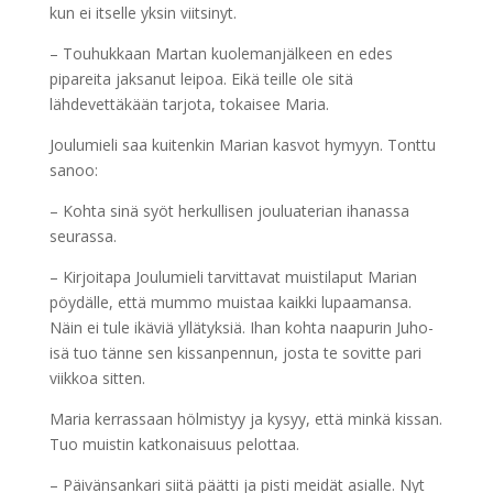
kun ei itselle yksin viitsinyt.
– Touhukkaan Martan kuolemanjälkeen en edes
pipareita jaksanut leipoa. Eikä teille ole sitä
lähdevettäkään tarjota, tokaisee Maria.
Joulumieli saa kuitenkin Marian kasvot hymyyn. Tonttu
sanoo:
– Kohta sinä syöt herkullisen jouluaterian ihanassa
seurassa.
– Kirjoitapa Joulumieli tarvittavat muistilaput Marian
pöydälle, että mummo muistaa kaikki lupaamansa.
Näin ei tule ikäviä yllätyksiä. Ihan kohta naapurin Juho-
isä tuo tänne sen kissanpennun, josta te sovitte pari
viikkoa sitten.
Maria kerrassaan hölmistyy ja kysyy, että minkä kissan.
Tuo muistin katkonaisuus pelottaa.
– Päivänsankari siitä päätti ja pisti meidät asialle. Nyt