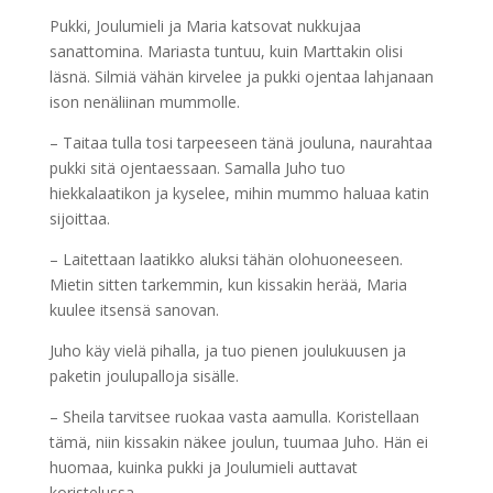
Pukki, Joulumieli ja Maria katsovat nukkujaa
sanattomina. Mariasta tuntuu, kuin Marttakin olisi
läsnä. Silmiä vähän kirvelee ja pukki ojentaa lahjanaan
ison nenäliinan mummolle.
– Taitaa tulla tosi tarpeeseen tänä jouluna, naurahtaa
pukki sitä ojentaessaan. Samalla Juho tuo
hiekkalaatikon ja kyselee, mihin mummo haluaa katin
sijoittaa.
– Laitettaan laatikko aluksi tähän olohuoneeseen.
Mietin sitten tarkemmin, kun kissakin herää, Maria
kuulee itsensä sanovan.
Juho käy vielä pihalla, ja tuo pienen joulukuusen ja
paketin joulupalloja sisälle.
– Sheila tarvitsee ruokaa vasta aamulla. Koristellaan
tämä, niin kissakin näkee joulun, tuumaa Juho. Hän ei
huomaa, kuinka pukki ja Joulumieli auttavat
koristelussa.