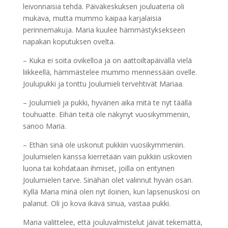
leivonnaisia tehdä. Päiväkeskuksen jouluateria oli
mukava, mutta mummo kaipaa karjalaisia
perinnemakuja. Maria kuulee hämmästyksekseen
napakan koputuksen ovelta.
– Kuka ei soita ovikelloa ja on aattoiltapäivällä vielä
liikkeellä, hämmästelee mummo mennessään ovelle.
Joulupukki ja tonttu Joulumieli tervehtivät Mariaa.
– Joulumieli ja pukki, hyvänen aika mitä te nyt täällä
touhuatte. Eihän teitä ole näkynyt vuosikymmeniin,
sanoo Maria.
– Ethän sinä ole uskonut pukkiin vuosikymmeniin.
Joulumielen kanssa kierretään vain pukkiin uskovien
luona tai kohdataan ihmiset, joilla on erityinen
Joulumielen tarve. Sinähän olet valinnut hyvän osan.
Kyllä Maria minä olen nyt iloinen, kun lapsenuskosi on
palanut. Oli jo kova ikävä sinua, vastaa pukki.
Maria valittelee, että jouluvalmistelut jäivät tekemättä,