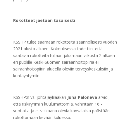
Rokotteet jaetaan tasaisesti
KSSHP tulee saamaan rokotteita säännöllisesti vuoden
2021 alusta alkaen. Kokouksessa todettiin, että
saatavia rokotteita tullaan jakamaan viikosta 2 alkaen
eri puolille Keski-Suomen sairaanhoitopiiriä eli
sairaanhoitopiirin alueella oleviin terveyskeskuksiin ja
kuntayhtymiin.
KSSHP:n vs. johtajaylilääkäri
Juha Paloneva
arvioi,
että riskiryhmiin kuulumattomia, vähintään 16 -
vuotiaita ja ei raskaana olevia kansalaisia päästään
rokottamaan kevään kuluessa.