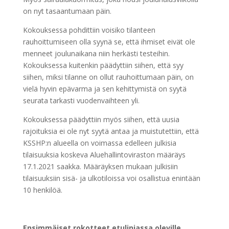
on nyt tasaantumaan päin.
Kokouksessa pohdittiin voisiko tilanteen
rauhoittumiseen olla syynä se, että ihmiset eivät ole
menneet joulunaikana niin herkästi testeihin.
Kokouksessa kuitenkin päädyttiin siihen, että syy
siihen, miksi tilanne on ollut rauhoittumaan päin, on
vielä hyvin epävarma ja sen kehittymistä on syytä
seurata tarkasti vuodenvaihteen yli.
Kokouksessa päädyttiin myös siihen, että uusia
rajoituksia ei ole nyt syytä antaa ja muistutettiin, että
KSSHP:n alueella on voimassa edelleen julkisia
tilaisuuksia koskeva Aluehallintoviraston määräys
17.1.2021 saakka. Määräyksen mukaan julkisiin
tilaisuuksiin sisä- ja ulkotiloissa voi osallistua enintään
10 henkilöä.
Ensimmäiset rokotteet etulinjassa oleville