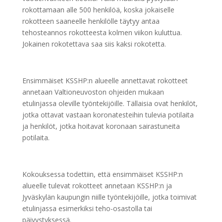
rokottamaan alle 500 henkilöä, koska jokaiselle
rokotteen saaneelle henkilölle täytyy antaa
tehosteannos rokotteesta kolmen viikon kuluttua.
Jokainen rokotettava saa siis kaksi rokotetta.
Ensimmäiset KSSHP:n alueelle annettavat rokotteet
annetaan Valtioneuvoston ohjeiden mukaan
etulinjassa oleville työntekijöille. Tällaisia ovat henkilöt,
jotka ottavat vastaan koronatesteihin tulevia potilaita
ja henkilöt, jotka hoitavat koronaan sairastuneita
potilaita.
Kokouksessa todettiin, että ensimmäiset KSSHP:n
alueelle tulevat rokotteet annetaan KSSHP:n ja
Jyväskylän kaupungin niille työntekijöille, jotka toimivat
etulinjassa esimerkiksi teho-osastolla tai
päivystyksessä.