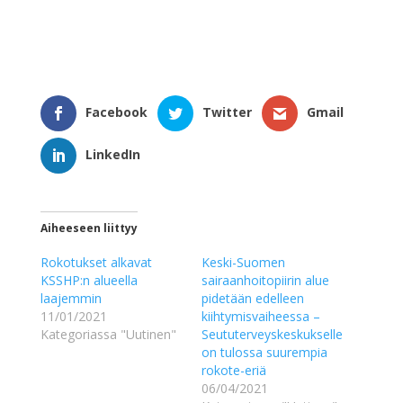
Facebook
Twitter
Gmail
LinkedIn
Aiheeseen liittyy
Rokotukset alkavat
Keski-Suomen
KSSHP:n alueella
sairaanhoitopiirin alue
laajemmin
pidetään edelleen
11/01/2021
kiihtymisvaiheessa –
Kategoriassa "Uutinen"
Seututerveyskeskukselle
on tulossa suurempia
rokote-eriä
06/04/2021