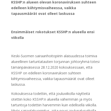
KSSHP:n alueen olevan koronaviruksen suhteen
edelleen kiihtymisvaiheessa, vaikka
tapausmäärät ovat olleet laskussa
Ensimmäiset rokotukset KSSHP:n alueella ensi
viikolla
Keski-Suomen sairaanhoitopiirin alaisuudessa toimiva
alueellinen tartuntatautien torjunnan johtoryhmä totesi
tämänpäiväisessä 28.12.2020 kokouksessaan, että
KSSHP on edelleen koronaviruksen suhteen
kiihtymisvaiheessa, vaikka tapausmäärät ovat olleet
laskussa.
Kokouksessa todettiin, että jouluviikolla näytteitä
otettiin koko KSSHP:n alueella vähemmän ja myös
tartuntoja todettiin harvemmin kuin edellisellä viikolla.
Myös sairaalakuormitus, joka nousi joulunalusviikolla