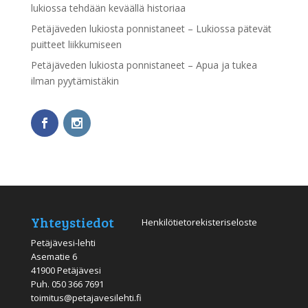
lukiossa tehdään keväällä historiaa
Petäjäveden lukiosta ponnistaneet – Lukiossa pätevät
puitteet liikkumiseen
Petäjäveden lukiosta ponnistaneet – Apua ja tukea
ilman pyytämistäkin
Yhteystiedot
Henkilötietorekisteriseloste
Petäjävesi-lehti
Asematie 6
41900 Petäjävesi
Puh.
050 366 7691
toimitus@petajavesilehti.fi