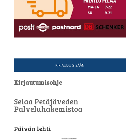
KIRJAUDU SISÄÄN
Kirjautumisohje
Selaa Petäjäveden
Palveluhakemistoa
Päivän lehti