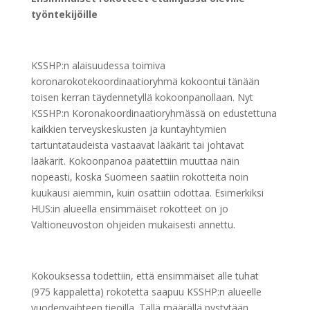
työntekijöille
KSSHP:n alaisuudessa toimiva
koronarokotekoordinaatioryhmä kokoontui tänään
toisen kerran täydennetyllä kokoonpanollaan. Nyt
KSSHP:n Koronakoordinaatioryhmässä on edustettuna
kaikkien terveyskeskusten ja kuntayhtymien
tartuntataudeista vastaavat lääkärit tai johtavat
lääkärit. Kokoonpanoa päätettiin muuttaa näin
nopeasti, koska Suomeen saatiin rokotteita noin
kuukausi aiemmin, kuin osattiin odottaa. Esimerkiksi
HUS:in alueella ensimmäiset rokotteet on jo
Valtioneuvoston ohjeiden mukaisesti annettu.
Kokouksessa todettiin, että ensimmäiset alle tuhat
(975 kappaletta) rokotetta saapuu KSSHP:n alueelle
vuodenvaihteen tieoilla. Tällä määrällä pystytään