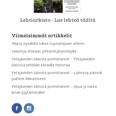
Lehtiarkisto - Lue lehteä täältä
Viimeisimmät artikkelit
Nepsy-pysäkiltä tukea sujuvampaan arkeen
Säästöjä etsitään johtamisjärjestelyillä
Petäjäveden lukiosta ponnistaneet – Petäjäveden
lukiossa tehdään keväällä historiaa
Petäjäveden lukiosta ponnistaneet – Lukiossa pätevät
puitteet liikkumiseen
Petäjäveden lukiosta ponnistaneet – Apua ja tukea
ilman pyytämistäkin