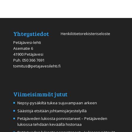
Yhteystiedot
Henkilötietorekisteriseloste
Petäjävesi-lehti
Asematie 6
41900 Petäjävesi
Puh.
050 366 7691
toimitus@petajavesilehti.fi
Viimeisimmät jutut
Nepsy-pysäkiltä tukea sujuvampaan arkeen
Säästöjä etsitään johtamisjärjestelyillä
Petäjäveden lukiosta ponnistaneet – Petäjäveden
lukiossa tehdään keväällä historiaa