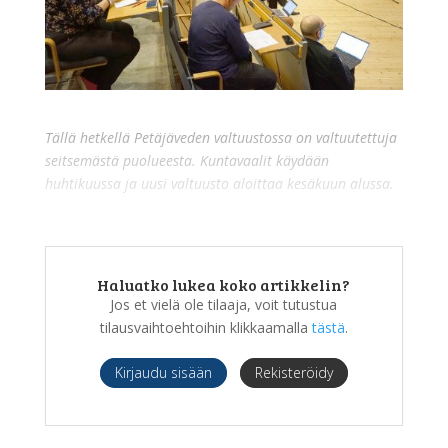
Tällä hetkellä Petäjäveden valtuustossa on valtuutettuja
seitsemästä puolueesta. Kuntavaalit käydään
huhtikuussa ja uusi valtuusto aloittaa kesäkuun alussa.
Haluatko lukea koko artikkelin?
Jos et vielä ole tilaaja, voit tutustua
tilausvaihtoehtoihin klikkaamalla
tästä
.
Kirjaudu sisään
Rekisteröidy