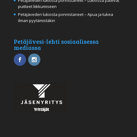
Petäjäveden lukiosta ponnistaneet – Lukiossa pätevät
puitteet liikkumiseen
Petäjäveden lukiosta ponnistaneet – Apua ja tukea
ilman pyytämistäkin
Petäjävesi-lehti sosiaalisessa
mediassa