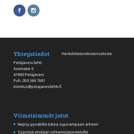
Yhteystiedot
Henkilötietorekisteriseloste
Petäjävesi-lehti
Asematie 6
41900 Petäjävesi
Puh.
050 366 7691
toimitus@petajavesilehti.fi
Viimeisimmät jutut
Nepsy-pysäkiltä tukea sujuvampaan arkeen
Säästöjä etsitään johtamisjärjestelyillä