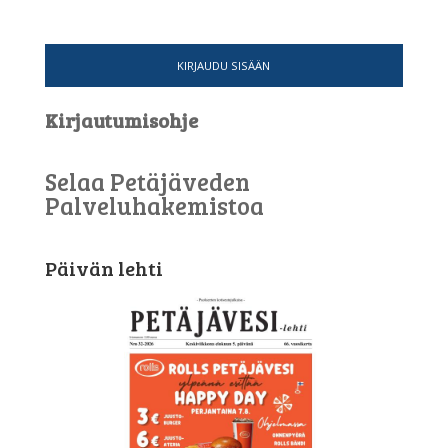
KIRJAUDU SISÄÄN
Kirjautumisohje
Selaa Petäjäveden
Palveluhakemistoa
Päivän lehti