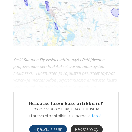
Keski-Suomen Ely-keskus laittoi myös Petäjäveden
pohjavesialueiden luokitukset uusien määräysten
mukaiseksi. Luokitusten ja rajausten perusteet löytyvät
vesien- ja merenhoidon järjestämisestä annetusta laista
sekä vesienhoidon järjestämisestä annetusta
asetuksesta.
Haluatko lukea koko artikkelin?
Jos et vielä ole tilaaja, voit tutustua
tilausvaihtoehtoihin klikkaamalla
tästä
.
Kirjaudu sisään
Rekisteröidy