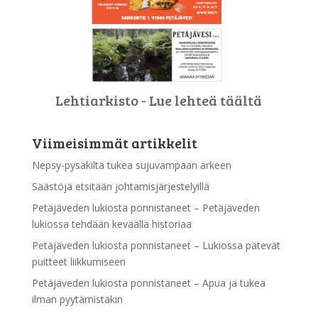
Lehtiarkisto - Lue lehteä täältä
Viimeisimmät artikkelit
Nepsy-pysäkiltä tukea sujuvampaan arkeen
Säästöjä etsitään johtamisjärjestelyillä
Petäjäveden lukiosta ponnistaneet – Petäjäveden
lukiossa tehdään keväällä historiaa
Petäjäveden lukiosta ponnistaneet – Lukiossa pätevät
puitteet liikkumiseen
Petäjäveden lukiosta ponnistaneet – Apua ja tukea
ilman pyytämistäkin