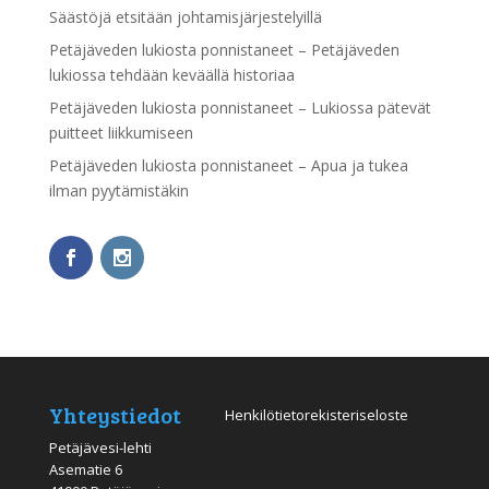
Säästöjä etsitään johtamisjärjestelyillä
Petäjäveden lukiosta ponnistaneet – Petäjäveden
lukiossa tehdään keväällä historiaa
Petäjäveden lukiosta ponnistaneet – Lukiossa pätevät
puitteet liikkumiseen
Petäjäveden lukiosta ponnistaneet – Apua ja tukea
ilman pyytämistäkin
Yhteystiedot
Henkilötietorekisteriseloste
Petäjävesi-lehti
Asematie 6