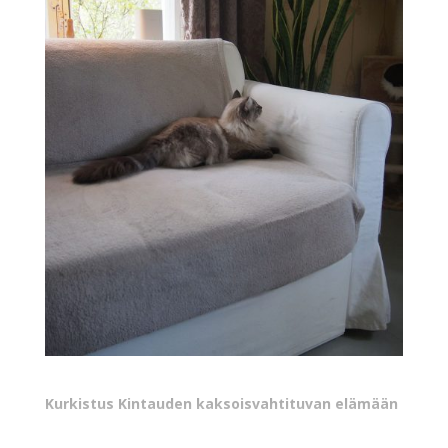
Kurkistus Kintauden kaksoisvahtituvan elämään