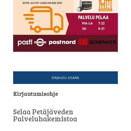
KIRJAUDU SISÄÄN
Kirjautumisohje
Selaa Petäjäveden
Palveluhakemistoa