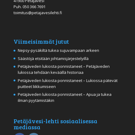
41900 Petäjävesi
Puh.
050 366 7691
toimitus@petajavesilehti.fi
Viimeisimmät jutut
Nepsy-pysäkiltä tukea sujuvampaan arkeen
Säästöjä etsitään johtamisjärjestelyillä
Petäjäveden lukiosta ponnistaneet – Petäjäveden
lukiossa tehdään keväällä historiaa
Petäjäveden lukiosta ponnistaneet – Lukiossa pätevät
puitteet liikkumiseen
Petäjäveden lukiosta ponnistaneet – Apua ja tukea
ilman pyytämistäkin
Petäjävesi-lehti sosiaalisessa
mediassa