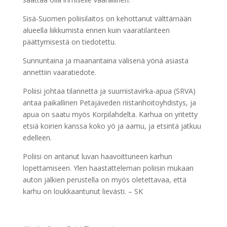
Sisä-Suomen poliisilaitos on kehottanut välttämään
alueella liikkumista ennen kuin vaaratilanteen
päättymisestä on tiedotettu.
Sunnuntaina ja maanantaina välisenä yönä asiasta
annettiin vaaratiedote.
Poliisi johtaa tilannetta ja suurriistavirka-apua (SRVA)
antaa paikallinen Petäjäveden riistanhoitoyhdistys, ja
apua on saatu myös Korpilahdelta. Karhua on yritetty
etsiä koirien kanssa koko yö ja aamu, ja etsintä jatkuu
edelleen.
Poliisi on antanut luvan haavoittuneen karhun
lopettamiseen. Ylen haastatteleman poliisin mukaan
auton jälkien perustella on myös oletettavaa, että
karhu on loukkaantunut lievästi. – SK