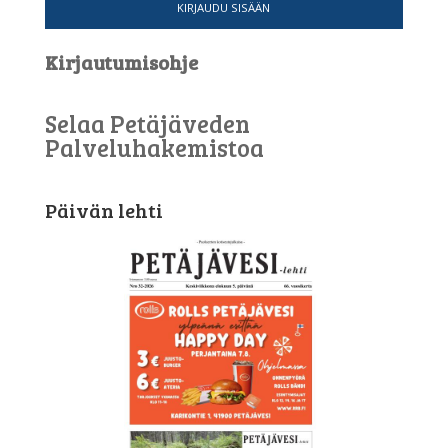
KIRJAUDU SISÄÄN
Kirjautumisohje
Selaa Petäjäveden
Palveluhakemistoa
Päivän lehti