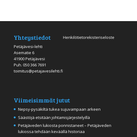
Yhteystiedot
Henkilötietorekisteriseloste
Petäjävesi-lehti
Asematie 6
41900 Petäjävesi
Puh.
050 366 7691
toimitus@petajavesilehti.fi
Viimeisimmät jutut
Nepsy-pysäkiltä tukea sujuvampaan arkeen
Säästöjä etsitään johtamisjärjestelyillä
Petäjäveden lukiosta ponnistaneet – Petäjäveden
lukiossa tehdään keväällä historiaa