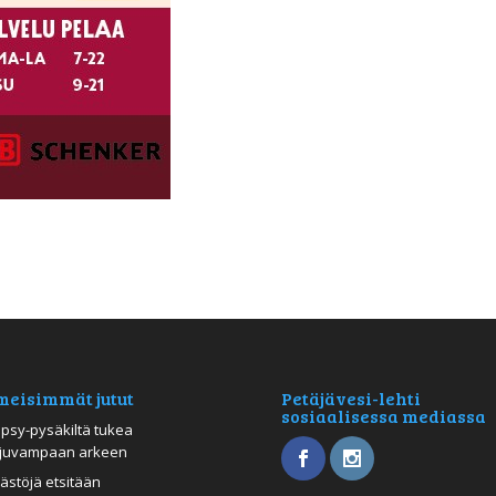
meisimmät jutut
Petäjävesi-lehti
sosiaalisessa mediassa
psy-pysäkiltä tukea
juvampaan arkeen
ästöjä etsitään