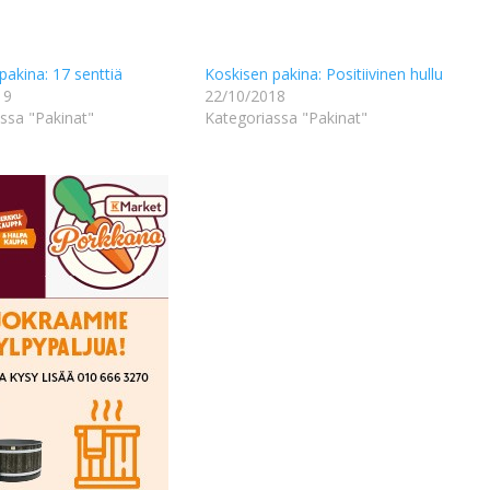
pakina: 17 senttiä
Koskisen pakina: Positiivinen hullu
19
22/10/2018
ssa "Pakinat"
Kategoriassa "Pakinat"