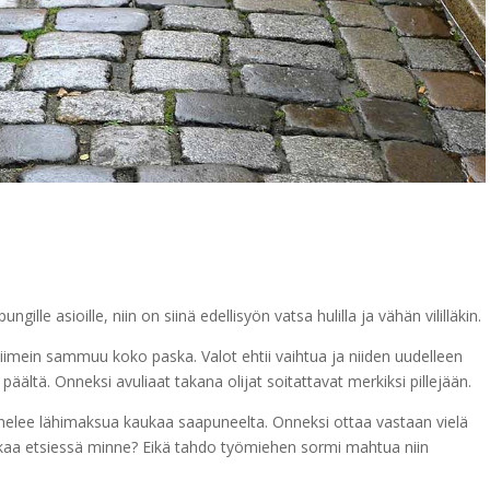
lle asioille, niin on siinä edellisyön vatsa hulilla ja vähän vililläkin.
 viimein sammuu koko paska. Valot ehtii vaihtua ja niiden uudelleen
äältä. Onneksi avuliaat takana olijat soitattavat merkiksi pillejään.
nelee lähimaksua kaukaa saapuneelta. Onneksi ottaa vastaan vielä
 aikaa etsiessä minne? Eikä tahdo työmiehen sormi mahtua niin