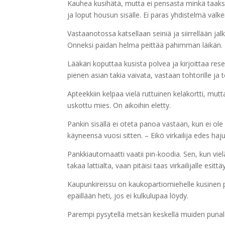
Kauhea kusihätä, mutta ei pensasta minkä taakse
ja loput housun sisälle. Ei paras yhdistelmä val
Vastaanotossa katsellaan seiniä ja siirrellään jalk
Onneksi paidan helma peittää pahimman läikän.
Lääkäri koputtaa kusista polvea ja kirjoittaa res
pienen asian takia vaivata, vastaan tohtorille ja 
Apteekkiin kelpaa vielä ruttuinen kelakortti, m
uskottu mies. On aikoihin eletty.
Pankin sisällä ei oteta panoa vastaan, kun ei ol
käyneensä vuosi sitten. – Eikö virkailija edes haju
Pankkiautomaatti vaatii pin-koodia. Sen, kun vielä
takaa lattialta, vaan pitäisi taas virkailijalle es
Kaupunkireissu on kaukopartiomiehelle kusinen pa
epäillään heti, jos ei kulkulupaa löydy.
Parempi pysytellä metsän keskellä muiden punalak