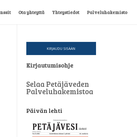
nssit
Ota yhteyttä
Yhteystiedot
Palveluhakemisto
KIRJAUDU SISÄÄN
Kirjautumisohje
Selaa Petäjäveden
Palveluhakemistoa
Päivän lehti