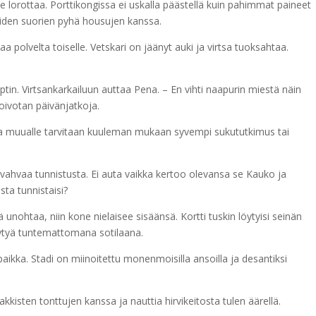
 lorottaa. Porttikongissa ei uskalla päästellä kuin pahimmat paineet
keiden suorien pyhä housujen kanssa.
aa polvelta toiselle. Vetskari on jäänyt auki ja virtsa tuoksahtaa.
eptin. Virtsankarkailuun auttaa Pena. – En vihti naapurin miestä näin
toivotan päivänjatkoja.
utta muualle tarvitaan kuuleman mukaan syvempi sukututkimus tai
e vahvaa tunnistusta. Ei auta vaikka kertoo olevansa se Kauko ja
sta tunnistaisi?
 unohtaa, niin kone nielaisee sisäänsä. Kortti tuskin löytyisi seinän
ittäytyä tuntemattomana sotilaana.
ikka. Stadi on miinoitettu monenmoisilla ansoilla ja desantiksi
kisten tonttujen kanssa ja nauttia hirvikeitosta tulen äärellä.