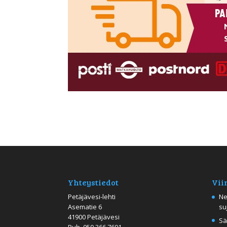
Yhteystiedot
Vii
Petäjävesi-lehti
Ne
Asematie 6
su
41900 Petäjävesi
Sä