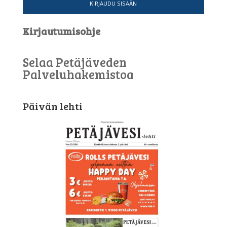
KIRJAUDU SISÄÄN
Kirjautumisohje
Selaa Petäjäveden
Palveluhakemistoa
Päivän lehti