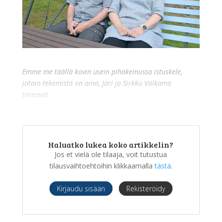
Emme me täällä kovin usein pihakeinussa istuskele,
jotain tekemistä on aina, Jari ja Sirkku Valkama
toteavat.
Haluatko lukea koko artikkelin?
Jos et vielä ole tilaaja, voit tutustua
tilausvaihtoehtoihin klikkaamalla
tästä
.
Kirjaudu sisään
Rekisteröidy