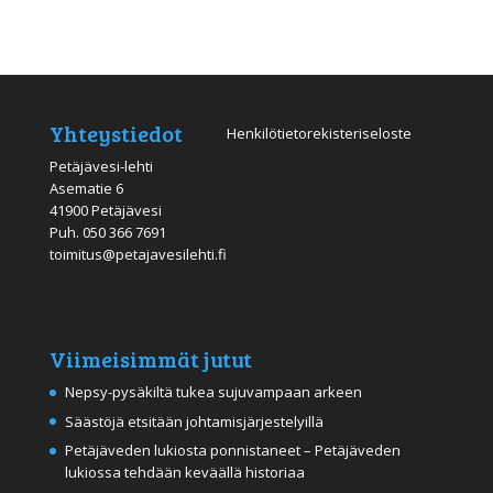
Yhteystiedot
Henkilötietorekisteriseloste
Petäjävesi-lehti
Asematie 6
41900 Petäjävesi
Puh.
050 366 7691
toimitus@petajavesilehti.fi
Viimeisimmät jutut
Nepsy-pysäkiltä tukea sujuvampaan arkeen
Säästöjä etsitään johtamisjärjestelyillä
Petäjäveden lukiosta ponnistaneet – Petäjäveden
lukiossa tehdään keväällä historiaa