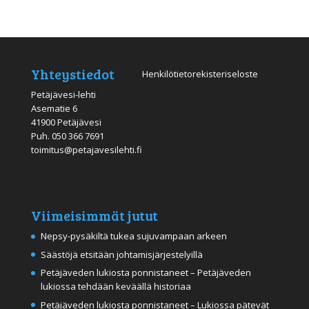
Yhteystiedot
Henkilötietorekisteriseloste
Petäjävesi-lehti
Asematie 6
41900 Petäjävesi
Puh.
050 366 7691
toimitus@petajavesilehti.fi
Viimeisimmät jutut
Nepsy-pysäkiltä tukea sujuvampaan arkeen
Säästöjä etsitään johtamisjärjestelyillä
Petäjäveden lukiosta ponnistaneet – Petäjäveden
lukiossa tehdään keväällä historiaa
Petäjäveden lukiosta ponnistaneet – Lukiossa pätevät