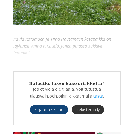
Paula Kotamäen ja Tiina Hautamäen kesäpaikka on
idyllinen vanha hirsitalo, jonka pihassa kukkivat
lemmikit.
Haluatko lukea koko artikkelin?
Jos et vielä ole tilaaja, voit tutustua
tilausvaihtoehtoihin klikkaamalla
tästä
.
Kirjaudu sisään
Rekisteröidy