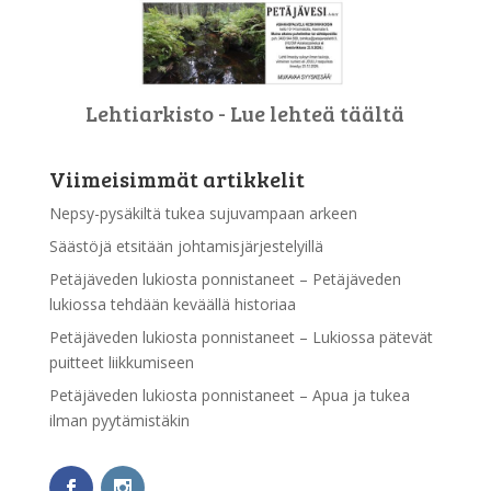
Lehtiarkisto - Lue lehteä täältä
Viimeisimmät artikkelit
Nepsy-pysäkiltä tukea sujuvampaan arkeen
Säästöjä etsitään johtamisjärjestelyillä
Petäjäveden lukiosta ponnistaneet – Petäjäveden
lukiossa tehdään keväällä historiaa
Petäjäveden lukiosta ponnistaneet – Lukiossa pätevät
puitteet liikkumiseen
Petäjäveden lukiosta ponnistaneet – Apua ja tukea
ilman pyytämistäkin