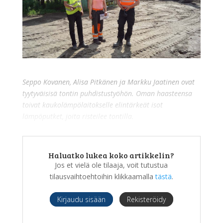
Seppo Kovanen, Alisa Pitkänen ja Markku Jaatinen ovat
tyytyväisisä tontin puhdistustyöhön. Oman haasteensa
toivat kaukolämpölaitokselle elintärkeät isot
lämpöputket, joita risteilee tontilla.
Haluatko lukea koko artikkelin?
Jos et vielä ole tilaaja, voit tutustua
tilausvaihtoehtoihin klikkaamalla
tästä
.
Kirjaudu sisään
Rekisteröidy