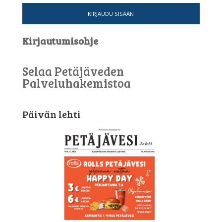
KIRJAUDU SISÄÄN
Kirjautumisohje
Selaa Petäjäveden
Palveluhakemistoa
Päivän lehti