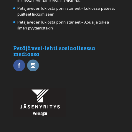
lukiossa tehdään keväällä historiaa
Petäjäveden lukiosta ponnistaneet – Lukiossa pätevät
puitteet liikkumiseen
Petäjäveden lukiosta ponnistaneet – Apua ja tukea
ilman pyytämistäkin
Petäjävesi-lehti sosiaalisessa
mediassa