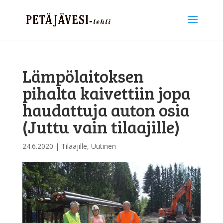
Lämpölaitoksen
pihalta kaivettiin jopa
haudattuja auton osia
(Juttu vain tilaajille)
24.6.2020
|
Tilaajille
,
Uutinen