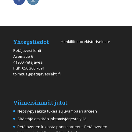
Yhteystiedot
Henkilötietorekisteriseloste
Petäjävesi-lehti
Asematie 6
41900 Petäjävesi
Puh.
050 366 7691
toimitus@petajavesilehti.fi
Viimeisimmät jutut
Nepsy-pysäkiltä tukea sujuvampaan arkeen
Säästöjä etsitään johtamisjärjestelyillä
Petäjäveden lukiosta ponnistaneet – Petäjäveden