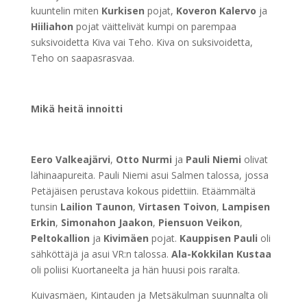
kuuntelin miten
Kurkisen
pojat,
Koveron Kalervo
ja
Hiiliahon
pojat väittelivät kumpi on parempaa
suksivoidetta Kiva vai Teho. Kiva on suksivoidetta,
Teho on saapasrasvaa.
Mikä heitä innoitti
Eero Valkeajärvi
,
Otto Nurmi
ja
Pauli Niemi
olivat
lähinaapureita. Pauli Niemi asui Salmen talossa, jossa
Petäjäisen perustava kokous pidettiin. Etäämmältä
tunsin
Lailion Taunon
,
Virtasen Toivon
,
Lampisen
Erkin
,
Simonahon Jaakon
,
Piensuon Veikon
,
Peltokallion
ja
Kivimäen
pojat.
Kauppisen Pauli
oli
sähköttäjä ja asui VR:n talossa.
Ala-Kokkilan Kustaa
oli poliisi Kuortaneelta ja hän huusi pois raralta.
Kuivasmäen, Kintauden ja Metsäkulman suunnalta oli