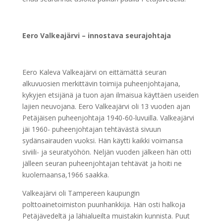
Eero Valkeajärvi – innostava seurajohtaja
Eero Kaleva Valkeajärvi on eittämättä seuran
alkuvuosien merkittävin toimija puheenjohtajana,
kykyjen etsijänä ja tuon ajan ilmaisua käyttäen useiden
lajien neuvojana. Eero Valkeajärvi oli 13 vuoden ajan
Petäjäisen puheenjohtaja 1940-60-luvuilla. Valkeajärvi
jäi 1960- puheenjohtajan tehtävästä sivuun
sydänsairauden vuoksi. Hän käytti kaikki voimansa
siviili- ja seuratyöhön. Neljän vuoden jälkeen hän otti
jälleen seuran puheenjohtajan tehtävät ja hoiti ne
kuolemaansa,1966 saakka.
Valkeajärvi oli Tampereen kaupungin
polttoainetoimiston puunhankkija. Hän osti halkoja
Petäjävedeltä ja lähialueilta muistakin kunnista. Puut