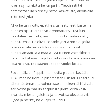
luvulla syntyneitä urheilun pariin. Tietoisesti tai
tietämättä siihen sisältyi myös kasvatusta, arvokkaita
elämänohjeita.
Mikä heitä innoitti, eivät he sitä miettineet. Lasten ja
nuorten ajatus ei sitä vielä ymmärtänyt. Nyt kun
muistelee menneitä, avautuu minulle heidän eletty
nuoruutensa. He olivat sodankäyneitä miehiä, jotka
ollessaan elämänsä tuloskunnossa, joutuivat
puolustamaan tätä maata. Nyt tunnen voimakkaasti,
miten he halusivat tarjota meille nuorille sitä toimintaa,
jota he eivät itse saaneet sodan vuoksi kokea.
Sodan jälkeen Pappilan tanhuvilla pidettiin keväällä
1946 maastojuoksun piirinmestaruuskisat. Lapselle jäi
lähtemättömästi ja voimakkaasti mieleen lähtöviivalla
seisovista ja maaliin saapuvista juoksijoista käsi-
invalidit, miesten jaloissa ja kasvoissa olevat arvet.
Syytä ja merkitystä ei lapsi tajunnut.