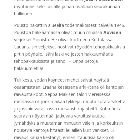
myötämieliseksi asialle ja hän osaltaan seurakunnan
hallinnon.
Puusto hakattiin alueelta todennäköisesti talvella 1946.
Puustoa hakkaamassa olivat muun muassa
Auvisen
veljekset Soinista. He olivat kortteeria Kettulassa.
Lauantaisin veljekset nostivat röykkiön tehopakkauksia
pirtin pöydälle. Isäni laski veljesten hakkuumääriä
tehopakkauksista ja sanoi: – Onpa petoja
hakkuumiehiä!
Tuli kesä, sodan käyneet miehet saivat näyttää
osaamistaan. Eräänä kesäisenä arki-iltana oli kantojen
raivaustalkoot. Seppä Mäkisen talon viereisessä
metsässä oli jonkin aikaa tykkejä, muuta sotatarviketta
ja jossain varastossa runsaasti räjähteitä. Kotimäeltä
seurasin näytelmää: jatkuvaa varoitushuutoa,
jymähdyksiä muutaman minuutin välein ja korkeuksiin
nousevia kantoja hitaasti leijaillen kuin varikset. Ei
raivaus kauaa kestänyt, ennen iltauutisia kaikki oli