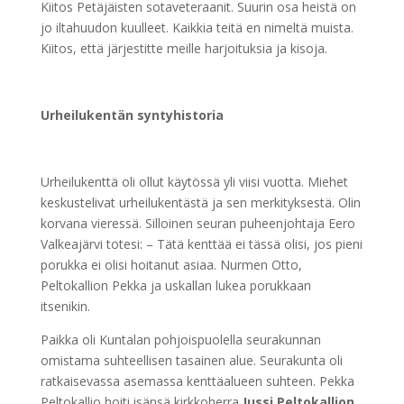
Kiitos Petäjäisten sotaveteraanit. Suurin osa heistä on
jo iltahuudon kuulleet. Kaikkia teitä en nimeltä muista.
Kiitos, että järjestitte meille harjoituksia ja kisoja.
Urheilukentän syntyhistoria
Urheilukenttä oli ollut käytössä yli viisi vuotta. Miehet
keskustelivat urheilukentästä ja sen merkityksestä. Olin
korvana vieressä. Silloinen seuran puheenjohtaja Eero
Valkeajärvi totesi: – Tätä kenttää ei tässä olisi, jos pieni
porukka ei olisi hoitanut asiaa. Nurmen Otto,
Peltokallion Pekka ja uskallan lukea porukkaan
itsenikin.
Paikka oli Kuntalan pohjoispuolella seurakunnan
omistama suhteellisen tasainen alue. Seurakunta oli
ratkaisevassa asemassa kenttäalueen suhteen. Pekka
Peltokallio hoiti isänsä kirkkoherra
Jussi Peltokallion