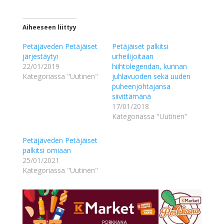
Aiheeseen liittyy
Petäjäveden Petäjäiset
Petäjäiset palkitsi
järjestäytyi
urheilijoitaan
22/01/2019
hiihtolegendan, kunnan
Kategoriassa "Uutinen"
juhlavuoden sekä uuden
puheenjohtajansa
siivittämänä
17/01/2018
Kategoriassa "Uutinen"
Petäjäveden Petäjäiset
palkitsi omiaan
25/01/2021
Kategoriassa "Uutinen"