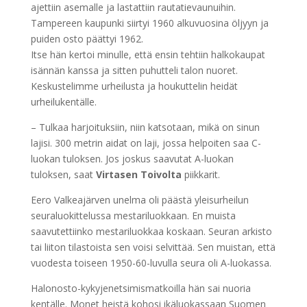
ajettiin asemalle ja lastattiin rautatievaunuihin.
Tampereen kaupunki siirtyi 1960 alkuvuosina öljyyn ja
puiden osto päättyi 1962.
Itse hän kertoi minulle, että ensin tehtiin halkokaupat
isännän kanssa ja sitten puhutteli talon nuoret.
Keskustelimme urheilusta ja houkuttelin heidät
urheilukentälle.
– Tulkaa harjoituksiin, niin katsotaan, mikä on sinun
lajisi. 300 metrin aidat on laji, jossa helpoiten saa C-
luokan tuloksen. Jos joskus saavutat A-luokan
tuloksen, saat
Virtasen Toivolta
piikkarit.
Eero Valkeajärven unelma oli päästä yleisurheilun
seuraluokittelussa mestariluokkaan. En muista
saavutettiinko mestariluokkaa koskaan. Seuran arkisto
tai liiton tilastoista sen voisi selvittää. Sen muistan, että
vuodesta toiseen 1950-60-luvulla seura oli A-luokassa.
Halonosto-kykyjenetsimismatkoilla hän sai nuoria
kentälle. Monet heistä kohosi ikäluokassaan Suomen