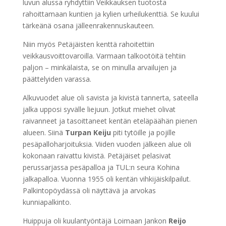
luvun alussa ryhdyttiin Veikkauksen tuotosta
rahoittamaan kuntien ja kylien urheilukenttiä. Se kuului
tärkeänä osana jälleenrakennuskauteen.
Niin myös Petäjäisten kenttä rahoitettiin
veikkausvoittovaroilla. Varmaan talkootöitä tehtiin
paljon – minkälaista, se on minulla arvailujen ja
päättelyiden varassa.
Alkuvuodet alue oli savista ja kivistä tannerta, sateella
jalka upposi syvälle liejuun. Jotkut miehet olivat
raivanneet ja tasoittaneet kentän eteläpäähän pienen
alueen. Siinä
Turpan Keiju
piti tytöille ja pojille
pesäpalloharjoituksia. Viiden vuoden jälkeen alue oli
kokonaan raivattu kivistä. Petäjäiset pelasivat
perussarjassa pesäpalloa ja TUL:n seura Kohina
jalkapalloa. Vuonna 1955 oli kentän vihkijäiskilpailut.
Palkintopöydässä oli näyttävä ja arvokas
kunniapalkinto.
Huippuja oli kuulantyöntäjä Loimaan Jankon
Reijo