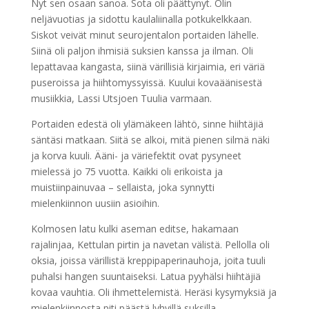
Nyt sen osaan sanoa. Sota oli päättynyt. Olin
neljävuotias ja sidottu kaulaliinalla potkukelkkaan.
Siskot veivät minut seurojentalon portaiden lähelle.
Siinä oli paljon ihmisiä suksien kanssa ja ilman. Oli
lepattavaa kangasta, siinä värillisiä kirjaimia, eri väriä
puseroissa ja hiihtomyssyissä. Kuului kovaäänisestä
musiikkia, Lassi Utsjoen Tuulia varmaan.
Portaiden edestä oli ylämäkeen lähtö, sinne hiihtäjiä
säntäsi matkaan. Siitä se alkoi, mitä pienen silmä näki
ja korva kuuli. Ääni- ja väriefektit ovat pysyneet
mielessä jo 75 vuotta. Kaikki oli erikoista ja
muistiinpainuvaa – sellaista, joka synnytti
mielenkiinnon uusiin asioihin.
Kolmosen latu kulki aseman editse, hakamaan
rajalinjaa, Kettulan pirtin ja navetan välistä. Pellolla oli
oksia, joissa värillistä kreppipaperinauhoja, joita tuuli
puhalsi hangen suuntaiseksi. Latua pyyhälsi hiihtäjiä
kovaa vauhtia. Oli ihmettelemistä. Heräsi kysymyksiä ja
mielenkiinnosta piti päästä lyhyillä suksilla