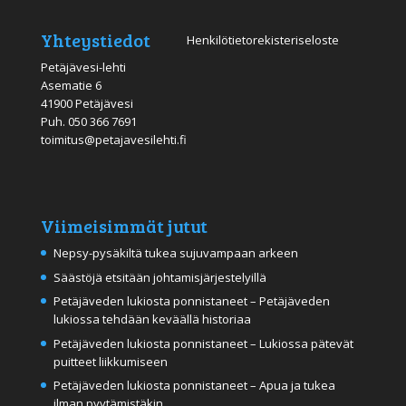
Yhteystiedot
Henkilötietorekisteriseloste
Petäjävesi-lehti
Asematie 6
41900 Petäjävesi
Puh.
050 366 7691
toimitus@petajavesilehti.fi
Viimeisimmät jutut
Nepsy-pysäkiltä tukea sujuvampaan arkeen
Säästöjä etsitään johtamisjärjestelyillä
Petäjäveden lukiosta ponnistaneet – Petäjäveden
lukiossa tehdään keväällä historiaa
Petäjäveden lukiosta ponnistaneet – Lukiossa pätevät
puitteet liikkumiseen
Petäjäveden lukiosta ponnistaneet – Apua ja tukea
ilman pyytämistäkin