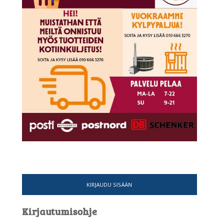
KIRJAUDU SISÄÄN
Kirjautumisohje