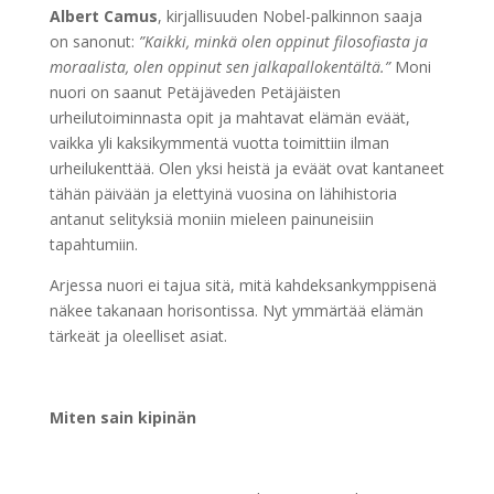
Albert Camus
, kirjallisuuden Nobel-palkinnon saaja
on sanonut:
”Kaikki, minkä olen oppinut filosofiasta ja
moraalista, olen oppinut sen jalkapallokentältä.”
Moni
nuori on saanut Petäjäveden Petäjäisten
urheilutoiminnasta opit ja mahtavat elämän eväät,
vaikka yli kaksikymmentä vuotta toimittiin ilman
urheilukenttää. Olen yksi heistä ja eväät ovat kantaneet
tähän päivään ja elettyinä vuosina on lähihistoria
antanut selityksiä moniin mieleen painuneisiin
tapahtumiin.
Arjessa nuori ei tajua sitä, mitä kahdeksankymppisenä
näkee takanaan horisontissa. Nyt ymmärtää elämän
tärkeät ja oleelliset asiat.
Miten sain kipinän