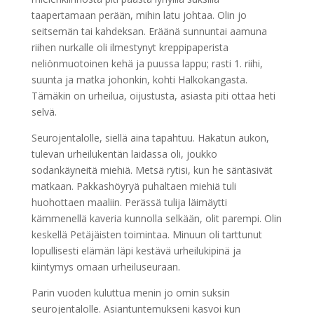
taapertamaan perään, mihin latu johtaa. Olin jo
seitsemän tai kahdeksan. Eräänä sunnuntai aamuna
riihen nurkalle oli ilmestynyt kreppipaperista
neliönmuotoinen kehä ja puussa lappu; rasti 1. riihi,
suunta ja matka johonkin, kohti Halkokangasta.
Tämäkin on urheilua, oijustusta, asiasta piti ottaa heti
selvä.
Seurojentalolle, siellä aina tapahtuu. Hakatun aukon,
tulevan urheilukentän laidassa oli, joukko
sodankäyneitä miehiä. Metsä rytisi, kun he säntäsivät
matkaan. Pakkashöyryä puhaltaen miehiä tuli
huohottaen maaliin. Perässä tulija läimäytti
kämmenellä kaveria kunnolla selkään, olit parempi. Olin
keskellä Petäjäisten toimintaa. Minuun oli tarttunut
lopullisesti elämän läpi kestävä urheilukipinä ja
kiintymys omaan urheiluseuraan.
Parin vuoden kuluttua menin jo omin suksin
seurojentalolle. Asiantuntemukseni kasvoi kun