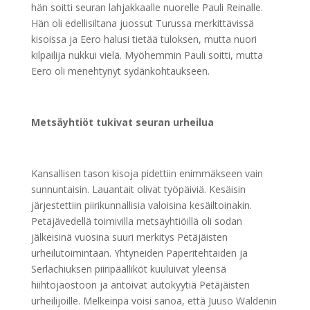
hän soitti seuran lahjakkaalle nuorelle Pauli Reinalle.
Hän oli edellisiltana juossut Turussa merkittävissä
kisoissa ja Eero halusi tietää tuloksen, mutta nuori
kilpailija nukkui vielä. Myöhemmin Pauli soitti, mutta
Eero oli menehtynyt sydänkohtaukseen.
Metsäyhtiöt tukivat seuran urheilua
Kansallisen tason kisoja pidettiin enimmäkseen vain
sunnuntaisin. Lauantait olivat työpäiviä. Kesäisin
järjestettiin piirikunnallisia valoisina kesäiltoinakin.
Petäjävedellä toimivilla metsäyhtiöillä oli sodan
jälkeisinä vuosina suuri merkitys Petäjäisten
urheilutoimintaan. Yhtyneiden Paperitehtaiden ja
Serlachiuksen piiripäälliköt kuuluivat yleensä
hiihtojaostoon ja antoivat autokyytiä Petäjäisten
urheilijoille. Melkeinpä voisi sanoa, että Juuso Waldenin