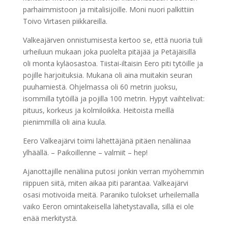
parhaimmistoon ja mitalisijoille. Moni nuori palkittiin
Toivo Virtasen piikkareilla.
Valkeajärven onnistumisesta kertoo se, että nuoria tuli
urheiluun mukaan joka puolelta pitäjää ja Petäjäisillä
oli monta kyläosastoa. Tiistai-iltaisin Eero piti tytöille ja
pojille harjoituksia. Mukana oli aina muitakin seuran
puuhamiestä. Ohjelmassa oli 60 metrin juoksu,
isommilla tytöillä ja pojilla 100 metrin. Hypyt vaihtelivat:
pituus, korkeus ja kolmiloikka. Heitoista meillä
pienimmillä oli aina kuula.
Eero Valkeajärvi toimi lähettäjänä pitäen nenäliinaa
ylhäällä. – Paikoillenne – valmiit – hep!
Ajanottajille nenäliina putosi jonkin verran myöhemmin
riippuen siitä, miten aikaa piti parantaa. Valkeajärvi
osasi motivoida meitä. Paraniko tulokset urheilemalla
vaiko Eeron omintakeisella lähetystavalla, sillä ei ole
enää merkitystä.