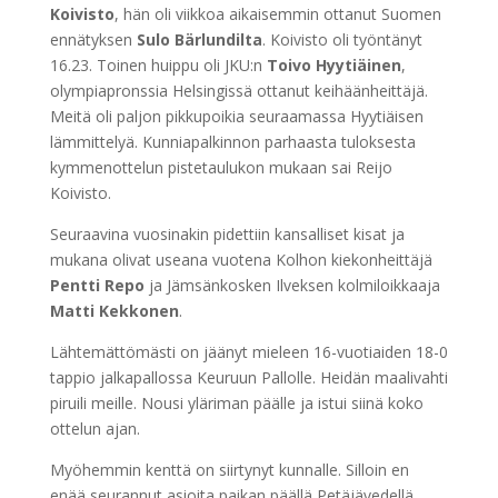
Koivisto
, hän oli viikkoa aikaisemmin ottanut Suomen
ennätyksen
Sulo Bärlundilta
. Koivisto oli työntänyt
16.23. Toinen huippu oli JKU:n
Toivo Hyytiäinen
,
olympiapronssia Helsingissä ottanut keihäänheittäjä.
Meitä oli paljon pikkupoikia seuraamassa Hyytiäisen
lämmittelyä. Kunniapalkinnon parhaasta tuloksesta
kymmenottelun pistetaulukon mukaan sai Reijo
Koivisto.
Seuraavina vuosinakin pidettiin kansalliset kisat ja
mukana olivat useana vuotena Kolhon kiekonheittäjä
Pentti Repo
ja Jämsänkosken Ilveksen kolmiloikkaaja
Matti Kekkonen
.
Lähtemättömästi on jäänyt mieleen 16-vuotiaiden 18-0
tappio jalkapallossa Keuruun Pallolle. Heidän maalivahti
piruili meille. Nousi yläriman päälle ja istui siinä koko
ottelun ajan.
Myöhemmin kenttä on siirtynyt kunnalle. Silloin en
enää seurannut asioita paikan päällä Petäjävedellä.