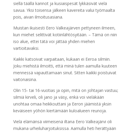
siellä täällä kannot ja kusiaispesät lykkäsivät vielä
savua. Yksi toisensa jälkeen kavereita valui työmaalta
pois, aivan ilmoitusasiana.
Muistan ikuisesti Eero Valkeajärven pettyneen ilmeen,
kun miehet selittivät kotiinlähtösyitään. – Tämä on niin
iso alue, ettei tätä voi jättää yhden miehen
vartioitavaksi.
Kaikki katsoivat varpaitaan, kukaan ei Eeroa silmiin.
Joku miehistä ilmoitti, että minä tulen aamulla kuuteen
mennessä vapauttamaan sinut. Sitten kaikki poistuivat
vaitonaisina.
Olin 15- tai 16-vuotias ja opin, mitä on johtajan vastuu;
silmiä kirveli, oli jano ja väsy, enkä voi vieläkään
unohtaa omaa heikkouttani ja Eeron jäämistä yksin
keväiseen yöhön kiertämään kuloalueen reunoja.
Vielä elämänsä viimeisenä iltana Eero Valkeajärvi oli
mukana urheiluharjoituksissa. Aamulla heti herättyään