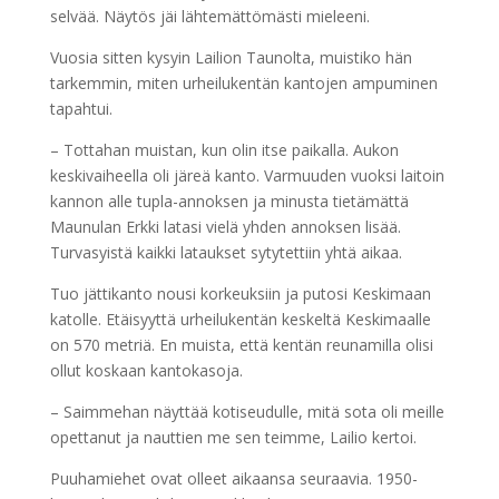
selvää. Näytös jäi lähtemättömästi mieleeni.
Vuosia sitten kysyin Lailion Taunolta, muistiko hän
tarkemmin, miten urheilukentän kantojen ampuminen
tapahtui.
– Tottahan muistan, kun olin itse paikalla. Aukon
keskivaiheella oli järeä kanto. Varmuuden vuoksi laitoin
kannon alle tupla-annoksen ja minusta tietämättä
Maunulan Erkki latasi vielä yhden annoksen lisää.
Turvasyistä kaikki lataukset sytytettiin yhtä aikaa.
Tuo jättikanto nousi korkeuksiin ja putosi Keskimaan
katolle. Etäisyyttä urheilukentän keskeltä Keskimaalle
on 570 metriä. En muista, että kentän reunamilla olisi
ollut koskaan kantokasoja.
– Saimmehan näyttää kotiseudulle, mitä sota oli meille
opettanut ja nauttien me sen teimme, Lailio kertoi.
Puuhamiehet ovat olleet aikaansa seuraavia. 1950-