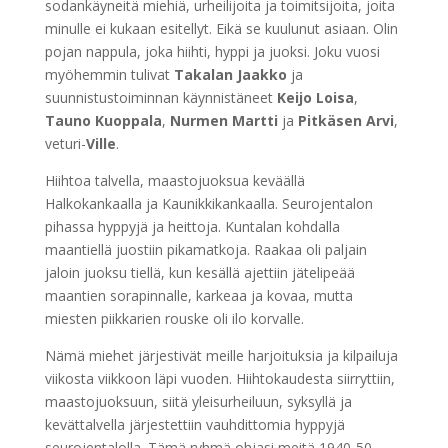
sodankäyneitä miehiä, urheilijoita ja toimitsijoita, joita
minulle ei kukaan esitellyt. Eikä se kuulunut asiaan. Olin
pojan nappula, joka hiihti, hyppi ja juoksi. Joku vuosi
myöhemmin tulivat
Takalan Jaakko
ja
suunnistustoiminnan käynnistäneet
Keijo Loisa
,
Tauno Kuoppala
,
Nurmen Martti
ja
Pitkäsen Arvi
,
veturi-
Ville
.
Hiihtoa talvella, maastojuoksua keväällä
Halkokankaalla ja Kaunikkikankaalla. Seurojentalon
pihassa hyppyjä ja heittoja. Kuntalan kohdalla
maantiellä juostiin pikamatkoja. Raakaa oli paljain
jaloin juoksu tiellä, kun kesällä ajettiin jätelipeää
maantien sorapinnalle, karkeaa ja kovaa, mutta
miesten piikkarien rouske oli ilo korvalle.
Nämä miehet järjestivät meille harjoituksia ja kilpailuja
viikosta viikkoon läpi vuoden. Hiihtokaudesta siirryttiin,
maastojuoksuun, siitä yleisurheiluun, syksyllä ja
kevättalvella järjestettiin vauhdittomia hyppyjä
seurojentalolla. Tämä ryhmä ohjasi meitä 1940-50-