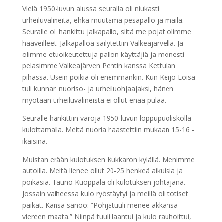
Vielä 1950-luvun alussa seuralla oli niukasti
urheiluvälineitä, ehkä muutama pesäpallo ja maila.
Seuralle oli hankittu jalkapallo, siitä me pojat olimme
haaveilleet. Jalkapalloa säilytettiin Valkeajärvellä. Ja
olimme etuoikeutettuja pallon käyttäjiä ja monesti
pelasimme Valkeajärven Pentin kanssa Kettulan
pihassa. Usein poikia oli enemmänkin. Kun Keijo Loisa
tuli kunnan nuoriso- ja urheiluohjaajaksi, hänen
myötään urheiluvälineistä ei ollut enää pulaa.
Seuralle hankittiin varoja 1950-luvun loppupuoliskolla
kulottamalla. Meitä nuoria haastettiin mukaan 15-16 -
ikäisinä.
Muistan erään kulotuksen Kukkaron kylällä. Menimme
autoilla. Meitä lienee ollut 20-25 henkeä aikuisia ja
poikasia. Tauno Kuoppala oli kulotuksen johtajana.
Jossain vaiheessa kulo ryöstäytyi ja meillä oli totiset
paikat. Kansa sanoo: ”Pohjatuuli menee akkansa
viereen maata.” Niinpä tuuli laantui ja kulo rauhoittui,