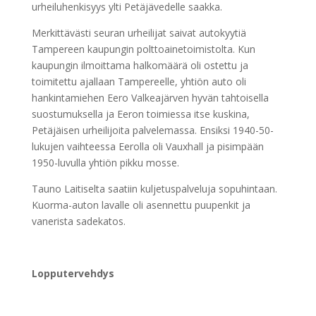
urheiluhenkisyys ylti Petäjävedelle saakka.
Merkittävästi seuran urheilijat saivat autokyytiä
Tampereen kaupungin polttoainetoimistolta. Kun
kaupungin ilmoittama halkomäärä oli ostettu ja
toimitettu ajallaan Tampereelle, yhtiön auto oli
hankintamiehen Eero Valkeajärven hyvän tahtoisella
suostumuksella ja Eeron toimiessa itse kuskina,
Petäjäisen urheilijoita palvelemassa. Ensiksi 1940-50-
lukujen vaihteessa Eerolla oli Vauxhall ja pisimpään
1950-luvulla yhtiön pikku mosse.
Tauno Laitiselta saatiin kuljetuspalveluja sopuhintaan.
Kuorma-auton lavalle oli asennettu puupenkit ja
vanerista sadekatos.
Lopputervehdys