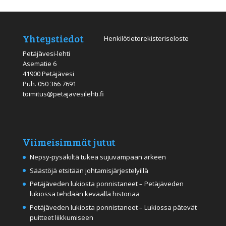
Yhteystiedot
Henkilötietorekisteriseloste
Petäjävesi-lehti
Asematie 6
41900 Petäjävesi
Puh.
050 366 7691
toimitus@petajavesilehti.fi
Viimeisimmät jutut
Nepsy-pysäkiltä tukea sujuvampaan arkeen
Säästöjä etsitään johtamisjärjestelyillä
Petäjäveden lukiosta ponnistaneet – Petäjäveden
lukiossa tehdään keväällä historiaa
Petäjäveden lukiosta ponnistaneet – Lukiossa pätevät
puitteet liikkumiseen