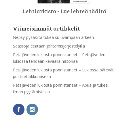
Lehtiarkisto - Lue lehteä täältä
Viimeisimmät artikkelit
Nepsy-pysäkiltä tukea sujuvampaan arkeen
Säästöjä etsitään johtamisjärjestelyillä
Petäjäveden lukiosta ponnistaneet – Petäjäveden
lukiossa tehdään keväällä historiaa
Petäjäveden lukiosta ponnistaneet – Lukiossa pätevät
puitteet liikkumiseen
Petäjäveden lukiosta ponnistaneet – Apua ja tukea
ilman pyytämistäkin