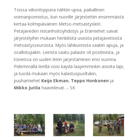
Toissa viikonloppuna nähtiin upea, paikallinen
voimanponnistus, kun nuorille järjestettiin ensimmäistä
kertaa kolmipäiväinen Metso-metsästysleiri.
Petäjäveden riistanhoitoyhdistys ja Erämiehet saivat
järjestelyihin mukaan henkilöitä useista petäjävetisistä
metsästysseuroista. Myös lähikunnista saatiin apuja, ja
osallistujiakin. Leiristä saatu palaute oli positiivista, ja
toiveissa on uuden leirin järjestäminen ensi vuonna.
Pidemmällä leirillä voisi käydä laajemminkin asioita läpi,
ja tuoda mukaan myös kalastuspuoltakin,
puuhamiehet
Keijo Ekman
,
Teppo Honkonen
ja
Mikko Jutila
haaveilevat. – SK