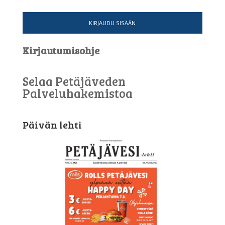
KIRJAUDU SISÄÄN
Kirjautumisohje
Selaa Petäjäveden
Palveluhakemistoa
Päivän lehti