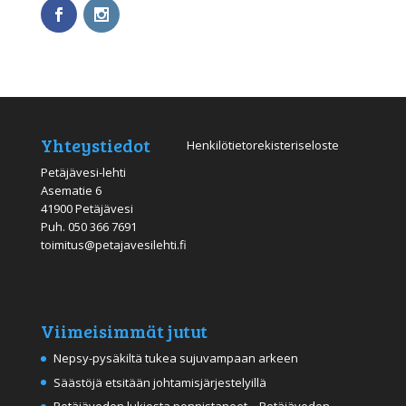
Yhteystiedot
Henkilötietorekisteriseloste
Petäjävesi-lehti
Asematie 6
41900 Petäjävesi
Puh.
050 366 7691
toimitus@petajavesilehti.fi
Viimeisimmät jutut
Nepsy-pysäkiltä tukea sujuvampaan arkeen
Säästöjä etsitään johtamisjärjestelyillä