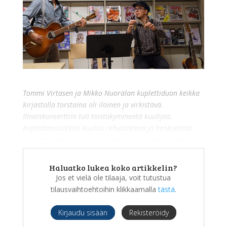
Tommi Virtasen ja Mikko Nuoralan kuplettiduon keikka
kirjastolla torstaina oli iloinen ja virkistävä.
Ilmaiskonserttiin tuli toistakymmentä kuulijaa.
Kuplettimusiikkiin kuuluu rehvasteleva ja henkseleitä
paukutteleva tyyli – joten henkselit kuuluvat olennaisesti
esiintyjien karderoopiin.
Haluatko lukea koko artikkelin?
Jos et vielä ole tilaaja, voit tutustua
tilausvaihtoehtoihin klikkaamalla
tästä
.
Kirjaudu sisään
Rekisteröidy