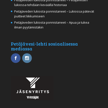
Petäjäveden lukiosta ponnistaneet – Petäjäveden
lukiossa tehdään keväällä historiaa
Petäjäveden lukiosta ponnistaneet – Lukiossa pätevät
puitteet liikkumiseen
Petäjäveden lukiosta ponnistaneet – Apua ja tukea
ilman pyytämistäkin
Petäjävesi-lehti sosiaalisessa
mediassa