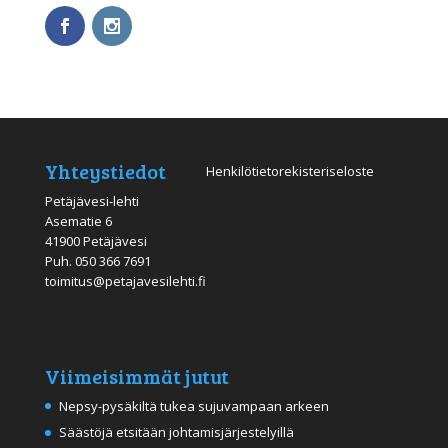
Yhteystiedot
Henkilötietorekisteriseloste
Petäjävesi-lehti
Asematie 6
41900 Petäjävesi
Puh.
050 366 7691
toimitus@petajavesilehti.fi
Viimeisimmät jutut
Nepsy-pysäkiltä tukea sujuvampaan arkeen
Säästöjä etsitään johtamisjärjestelyillä