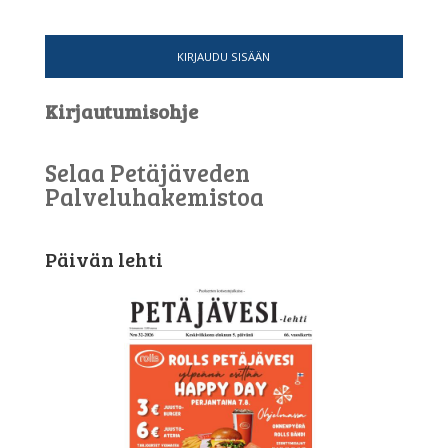
KIRJAUDU SISÄÄN
Kirjautumisohje
Selaa Petäjäveden
Palveluhakemistoa
Päivän lehti