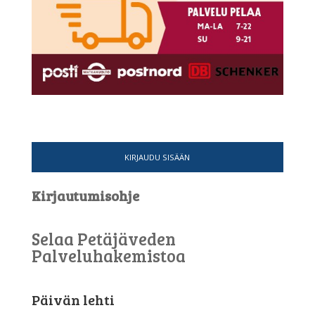
KIRJAUDU SISÄÄN
Kirjautumisohje
Selaa Petäjäveden
Palveluhakemistoa
Päivän lehti