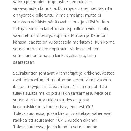
vaikka pidempien, nopeasti eteen tulevien
virkavapaiden kohdalla, kun myös toinen seurakunta
on työntekijöille tuttu. Viimeisimpänä, mutta ei
suinkaan vähäisimpänä ovat talous ja säästöt. Kun
Petäjävedellä ei laitettu talouspäällikön virkaa auki,
vaan tehtiin yhteistyösopimus Multian ja Keuruun
kanssa, säästö on vuositasolla merkittävä. Kun kolme
seurakuntaa tekee rippikoulut yhdessä, yhden
seurakunnan omassa leirikeskuksessa, siinä
säästetään.
Seurakuntien johtavat viranhaltijat ja kirkkoneuvostot
ovat kokoontuneet muutaman kerran viime vuonna
iltakoulu-tyyppisiin tapaamisiin. Niissä on pohdittu
tulevaisuutta melko pitkälläkin tähtäimellä. Mikä olisi
suurinta viisautta tulevaisuudessa, jossa
kokonaiskirkon talous kiristyy entisestään?
Tulevaisuudessa, jossa kirkon työntekijät vähenevät
radikaalisti seuraavien 10-15 vuoden aikana?
Tulevaisuudessa, jossa kahden seurakunnan