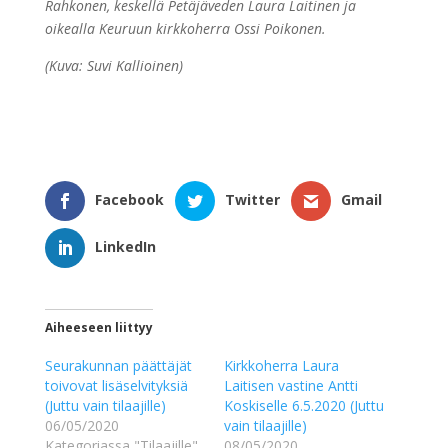
Rahkonen, keskellä Petäjäveden Laura Laitinen ja
oikealla Keuruun kirkkoherra Ossi Poikonen.
(Kuva: Suvi Kallioinen)
Facebook
Twitter
Gmail
LinkedIn
Aiheeseen liittyy
Seurakunnan päättäjät
Kirkkoherra Laura
toivovat lisäselvityksiä
Laitisen vastine Antti
(Juttu vain tilaajille)
Koskiselle 6.5.2020 (Juttu
06/05/2020
vain tilaajille)
Kategoriassa "Tilaajille"
08/05/2020