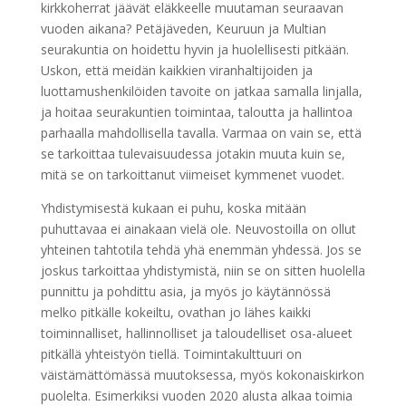
kirkkoherrat jäävät eläkkeelle muutaman seuraavan
vuoden aikana? Petäjäveden, Keuruun ja Multian
seurakuntia on hoidettu hyvin ja huolellisesti pitkään.
Uskon, että meidän kaikkien viranhaltijoiden ja
luottamushenkilöiden tavoite on jatkaa samalla linjalla,
ja hoitaa seurakuntien toimintaa, taloutta ja hallintoa
parhaalla mahdollisella tavalla. Varmaa on vain se, että
se tarkoittaa tulevaisuudessa jotakin muuta kuin se,
mitä se on tarkoittanut viimeiset kymmenet vuodet.
Yhdistymisestä kukaan ei puhu, koska mitään
puhuttavaa ei ainakaan vielä ole. Neuvostoilla on ollut
yhteinen tahtotila tehdä yhä enemmän yhdessä. Jos se
joskus tarkoittaa yhdistymistä, niin se on sitten huolella
punnittu ja pohdittu asia, ja myös jo käytännössä
melko pitkälle kokeiltu, ovathan jo lähes kaikki
toiminnalliset, hallinnolliset ja taloudelliset osa-alueet
pitkällä yhteistyön tiellä. Toimintakulttuuri on
väistämättömässä muutoksessa, myös kokonaiskirkon
puolelta. Esimerkiksi vuoden 2020 alusta alkaa toimia