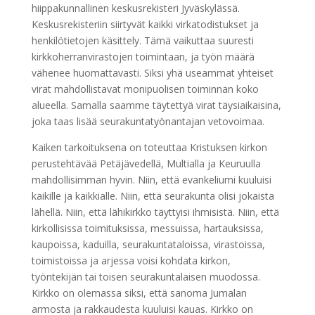
hiippakunnallinen keskusrekisteri Jyväskylässä.
Keskusrekisteriin siirtyvät kaikki virkatodistukset ja
henkilötietojen käsittely. Tämä vaikuttaa suuresti
kirkkoherranvirastojen toimintaan, ja työn määrä
vähenee huomattavasti. Siksi yhä useammat yhteiset
virat mahdollistavat monipuolisen toiminnan koko
alueella. Samalla saamme täytettyä virat täysiaikaisina,
joka taas lisää seurakuntatyönantajan vetovoimaa.
Kaiken tarkoituksena on toteuttaa Kristuksen kirkon
perustehtävää Petäjävedellä, Multialla ja Keuruulla
mahdollisimman hyvin. Niin, että evankeliumi kuuluisi
kaikille ja kaikkialle. Niin, että seurakunta olisi jokaista
lähellä. Niin, että lähikirkko täyttyisi ihmisistä. Niin, että
kirkollisissa toimituksissa, messuissa, hartauksissa,
kaupoissa, kaduilla, seurakuntataloissa, virastoissa,
toimistoissa ja arjessa voisi kohdata kirkon,
työntekijän tai toisen seurakuntalaisen muodossa.
Kirkko on olemassa siksi, että sanoma Jumalan
armosta ja rakkaudesta kuuluisi kauas. Kirkko on