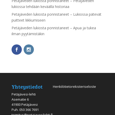
Petäjäveden lukiosta ponnistaneet – Petäjäveden
lukiossa tehdään keväällä historiaa
Petäjäveden lukiosta ponnistaneet – Lukiossa pätevät
puitteet liikkumiseen
Petäjäveden lukiosta ponnistaneet – Apua ja tukea
ilman pyytämistäkin
Yhteystiedot
Henkilötietorekisteriseloste
Petäjävesi-lehti
Asematie 6
41900 Petäjävesi
Puh.
050 366 7691
toimitus@petajavesilehti.fi