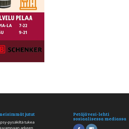
meisimmät jutut
Petäjävesi-lehti
sosiaalisessa mediassa
psy-pysäkiltä tukea
juvampaan arkeen