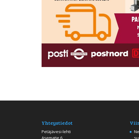
Yhteystiedot
Vii
Petäjävesi-lehti
Ne
Asematie 6
su