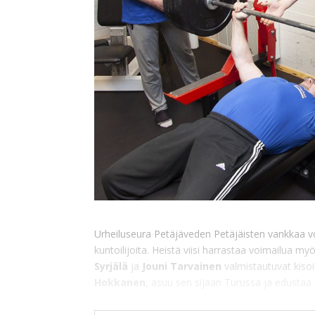
Urheiluseura Petäjäveden Petäjäisten vankkaa voi
kuntoilijoita. Heistä viisi harrastaa voimailua my
Syrjälä
ja
Jouni Tarvainen
valmistautuvat kiso
Hokkanen
, asuu sen sijaan Turussa ja edustaa P