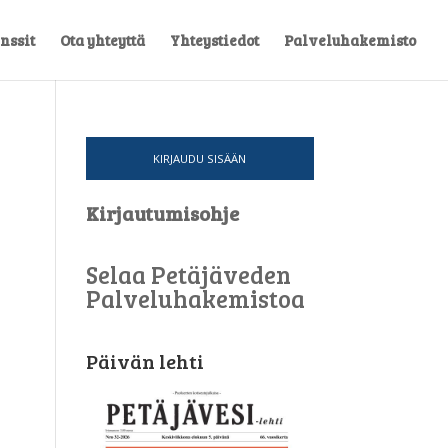
nssit
Ota yhteyttä
Yhteystiedot
Palveluhakemisto
KIRJAUDU SISÄÄN
Kirjautumisohje
Selaa Petäjäveden
Palveluhakemistoa
Päivän lehti