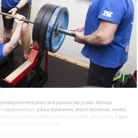
mailuperinnettä pitää tänä päivänä yllä joukko aktiivisia
ös kilpailumielessä.
Jukka Hokkanen
,
Matti Heinänen
,
Heikki
ihin kotimaisemissa Petäjäveden kuntosalilla. Jukan poika,
Tapio
etäjäisiä länsirannikolta käsin.