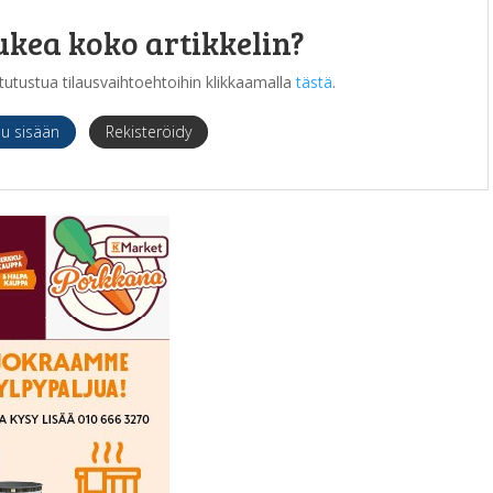
ukea koko artikkelin?
it tutustua tilausvaihtoehtoihin klikkaamalla
tästä
.
du sisään
Rekisteröidy