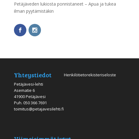
Petäjäveden lukiosta ponnistaneet – Apua ja tukea
ilman pyytämistäkin
Yhteystiedot
Henkilötietorekisteriseloste
Petäjävesi-lehti
Asematie 6
41900 Petäjävesi
Puh.
050 366 7691
toimitus@petajavesilehti.fi
Viimeisimmät jutut