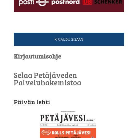
KIRJAUDU SISÄÄN
Kirjautumisohje
Selaa Petäjäveden
Palveluhakemistoa
Päivän lehti