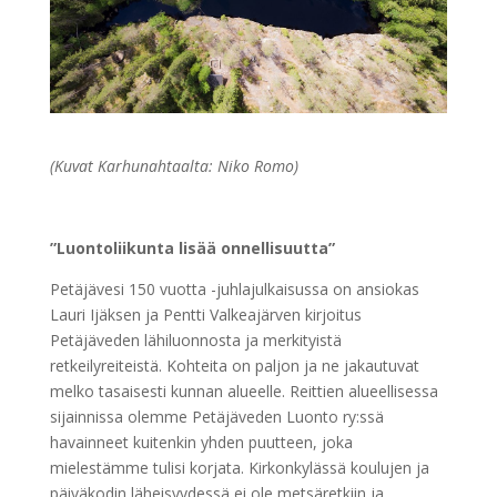
(Kuvat Karhunahtaalta: Niko Romo)
”Luontoliikunta lisää onnellisuutta”
Petäjävesi 150 vuotta -juhlajulkaisussa on ansiokas
Lauri Ijäksen ja Pentti Valkeajärven kirjoitus
Petäjäveden lähiluonnosta ja merkityistä
retkeilyreiteistä. Kohteita on paljon ja ne jakautuvat
melko tasaisesti kunnan alueelle. Reittien alueellisessa
sijainnissa olemme Petäjäveden Luonto ry:ssä
havainneet kuitenkin yhden puutteen, joka
mielestämme tulisi korjata. Kirkonkylässä koulujen ja
päiväkodin läheisyydessä ei ole metsäretkiin ja