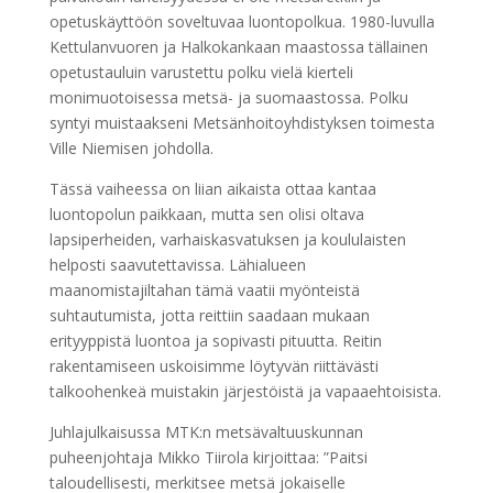
opetuskäyttöön soveltuvaa luontopolkua. 1980-luvulla
Kettulanvuoren ja Halkokankaan maastossa tällainen
opetustauluin varustettu polku vielä kierteli
monimuotoisessa metsä- ja suomaastossa. Polku
syntyi muistaakseni Metsänhoitoyhdistyksen toimesta
Ville Niemisen johdolla.
Tässä vaiheessa on liian aikaista ottaa kantaa
luontopolun paikkaan, mutta sen olisi oltava
lapsiperheiden, varhaiskasvatuksen ja koululaisten
helposti saavutettavissa. Lähialueen
maanomistajiltahan tämä vaatii myönteistä
suhtautumista, jotta reittiin saadaan mukaan
erityyppistä luontoa ja sopivasti pituutta. Reitin
rakentamiseen uskoisimme löytyvän riittävästi
talkoohenkeä muistakin järjestöistä ja vapaaehtoisista.
Juhlajulkaisussa MTK:n metsävaltuuskunnan
puheenjohtaja Mikko Tiirola kirjoittaa: ”Paitsi
taloudellisesti, merkitsee metsä jokaiselle