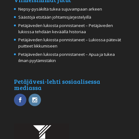
Nepsy-pysäkiltä tukea sujuvampaan arkeen
Säästöjä etsitään johtamisjärjestelyillä
Petäjäveden lukiosta ponnistaneet – Petäjäveden
lukiossa tehdään keväällä historiaa
Petäjäveden lukiosta ponnistaneet – Lukiossa pätevät
puitteet liikkumiseen
Petäjäveden lukiosta ponnistaneet – Apua ja tukea
ilman pyytämistäkin
Petäjävesi-lehti sosiaalisessa
mediassa