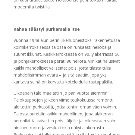
modernilla twistillä.
Rahaa säästyi purkamalla itse
Vuonna 1948 alun perin liikehuoneistoksi rakennetussa
kolmikerroksisessa talossa on runsaasti neliöitä ja
suuret ikkunat. Keskikerroksessa on 90, yläkerrassa 50
ja pohjakerroksessa peräti 80 neliötä. Viinikat halusivat
kaikki mahdolliset väliseinät pois, jotta tilasta tulisi
mahdollisimman avara – ja sitä saatiin. Jopa yksi
kantava seinä on korvattu koteloidulla rautapalkilla.
Ulkoapäin talo maalattiin jo pari vuotta aiemmin.
Talokauppojen jälkeen viime toukokuussa remontti
aloitettiin purkutöillä, jotka tehtiin oman väen voimin.
Talosta purettiin kaikki mahdollinen, jopa alakerran
betonilattia kaivettiin pois. Jäljelle jäi oikeastaan vain
hirsinen ruoto ja vesikattokin näkyi alakerrasta.
Purkutöissä ei tullut eteen mitään yllättävää, muutama