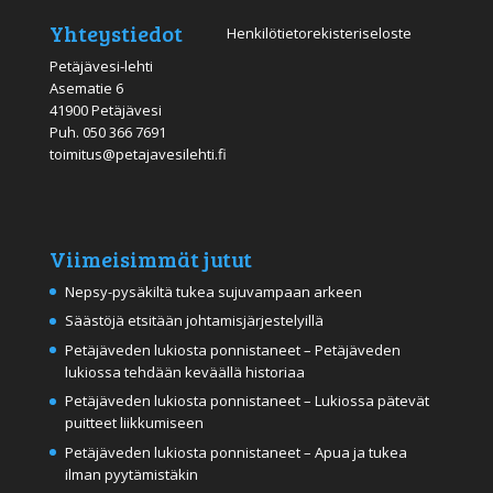
Yhteystiedot
Henkilötietorekisteriseloste
Petäjävesi-lehti
Asematie 6
41900 Petäjävesi
Puh.
050 366 7691
toimitus@petajavesilehti.fi
Viimeisimmät jutut
Nepsy-pysäkiltä tukea sujuvampaan arkeen
Säästöjä etsitään johtamisjärjestelyillä
Petäjäveden lukiosta ponnistaneet – Petäjäveden
lukiossa tehdään keväällä historiaa
Petäjäveden lukiosta ponnistaneet – Lukiossa pätevät
puitteet liikkumiseen
Petäjäveden lukiosta ponnistaneet – Apua ja tukea
ilman pyytämistäkin