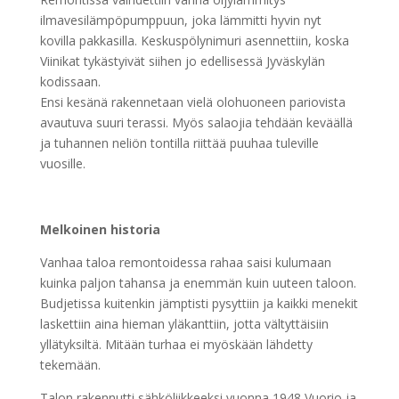
ilmavesilämpöpumppuun, joka lämmitti hyvin nyt
kovilla pakkasilla. Keskuspölynimuri asennettiin, koska
Viinikat tykästyivät siihen jo edellisessä Jyväskylän
kodissaan.
Ensi kesänä rakennetaan vielä olohuoneen pariovista
avautuva suuri terassi. Myös salaojia tehdään keväällä
ja tuhannen neliön tontilla riittää puuhaa tuleville
vuosille.
Melkoinen historia
Vanhaa taloa remontoidessa rahaa saisi kulumaan
kuinka paljon tahansa ja enemmän kuin uuteen taloon.
Budjetissa kuitenkin jämptisti pysyttiin ja kaikki menekit
laskettiin aina hieman yläkanttiin, jotta vältyttäisiin
yllätyksiltä. Mitään turhaa ei myöskään lähdetty
tekemään.
Talon rakennutti sähköliikkeeksi vuonna 1948 Vuorio ja