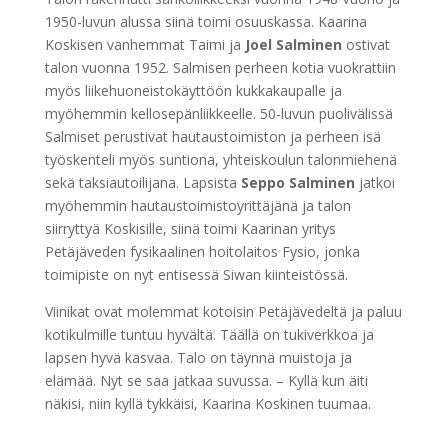
1950-luvun alussa siinä toimi osuuskassa. Kaarina
Koskisen vanhemmat Taimi ja
Joel Salminen
ostivat
talon vuonna 1952. Salmisen perheen kotia vuokrattiin
myös liikehuoneistokäyttöön kukkakaupalle ja
myöhemmin kellosepänliikkeelle. 50-luvun puolivälissä
Salmiset perustivat hautaustoimiston ja perheen isä
työskenteli myös suntiona, yhteiskoulun talonmiehenä
sekä taksiautoilijana. Lapsista
Seppo Salminen
jatkoi
myöhemmin hautaustoimistoyrittäjänä ja talon
siirryttyä Koskisille, siinä toimi Kaarinan yritys
Petäjäveden fysikaalinen hoitolaitos Fysio, jonka
toimipiste on nyt entisessä Siwan kiinteistössä.
Viinikat ovat molemmat kotoisin Petäjävedeltä ja paluu
kotikulmille tuntuu hyvältä. Täällä on tukiverkkoa ja
lapsen hyvä kasvaa. Talo on täynnä muistoja ja
elämää. Nyt se saa jatkaa suvussa. – Kyllä kun äiti
näkisi, niin kyllä tykkäisi, Kaarina Koskinen tuumaa.