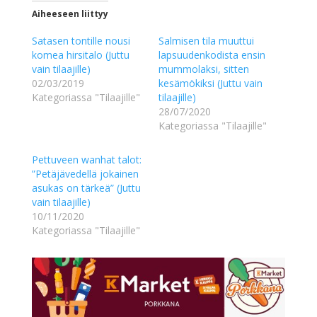
Aiheeseen liittyy
Satasen tontille nousi
Salmisen tila muuttui
komea hirsitalo (Juttu
lapsuudenkodista ensin
vain tilaajille)
mummolaksi, sitten
02/03/2019
kesämökiksi (Juttu vain
Kategoriassa "Tilaajille"
tilaajille)
28/07/2020
Kategoriassa "Tilaajille"
Pettuveen wanhat talot:
”Petäjävedellä jokainen
asukas on tärkeä” (Juttu
vain tilaajille)
10/11/2020
Kategoriassa "Tilaajille"