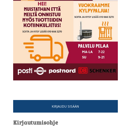
KIRJAUDU SISÄÄN
Kirjautumisohje