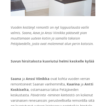
Vuoden kestänyt remontti on nyt loppusilausta vaille
valmis. Saana, Aava ja Anssi Viinikka pääsevät pian
muuttamaan uuteen kotiin ja samalla takaisin
Petäjävedelle, josta ovat molemmat alun perin kotoisin.
Suvun hirsitalosta kuoriutui helmi keskelle kylää
Saana
ja
Anssi Viinikka
ovat kohta vuoden verran
remontoineet Saanan vanhemmilta,
Kaarina
ja
Antti
Koskiselta
, ostamaansa taloa Petäjäveden
keskustasta.
Päivärinta
-niminen kiinteistö on kokenut
varsinaisen renesanssin: perusteellisella remontilla siitä
on kuoriutunut uuteen loistoonsa perinteikäs hirsitalo