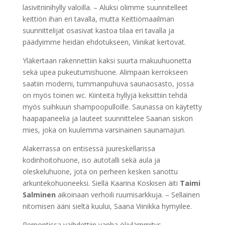
lasivitriinihylly valoilla. – Aluksi olimme suunnitelleet
keittiön ihan eri tavalla, mutta Keittiömaailman
suunnittelijat osasivat kastoa tilaa eri tavalla ja
päädyimme heidän ehdotukseen, Viinikat kertovat.
Yläkertaan rakennettiin kaksi suurta makuuhuonetta
sekä upea pukeutumishuone. Alimpaan kerrokseen
saatiin moderni, tummanpuhuva saunaosasto, jossa
on myös toinen wc. Kiinteitä hyllyjä keksittiin tehdä
myös suihkuun shampoopulloille. Saunassa on käytetty
haapapaneelia ja lauteet suunnittelee Saanan siskon
mies, joka on kuulemma varsinainen saunamajuri.
Alakerrassa on entisessä juureskellarissa
kodinhoitohuone, iso autotalli sekä aula ja
oleskeluhuone, jota on perheen kesken sanottu
arkuntekohuoneeksi. Siellä Kaarina Koskisen äiti
Taimi
Salminen
aikoinaan verhoili ruumisarkkuja. – Sellainen
nitomisen ääni sieltä kuului, Saana Viinikka hymyilee.
Remontissa vaihdettiin vanha öljylämmitys