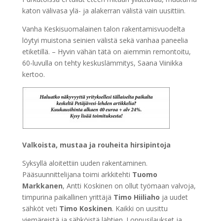
katon välivasa ylä- ja alakerran välistä vain uusittiin.
Vanha Keskisuomalainen talon rakentamisvuodelta
löytyi muistona seinien välistä sekä vanhaa paneelia
etiketillä. – Hyvin vähän tätä on aiemmin remontoitu,
60-luvulla on tehty keskuslämmitys, Saana Viinikka
kertoo.
Valkoista, mustaa ja rouheita hirsipintoja
Syksyllä aloitettiin uuden rakentaminen.
Pääsuunnittelijana toimi arkkitehti
Tuomo
Markkanen
, Antti Koskinen on ollut työmaan valvoja,
timpurina paikallinen yrittäjä
Timo Hiiliaho
ja uudet
sähköt veti
Timo Koskinen
. Kaikki on uusittu
viemäreistä ja sähköistä lähtien. Loppusilaukset ja