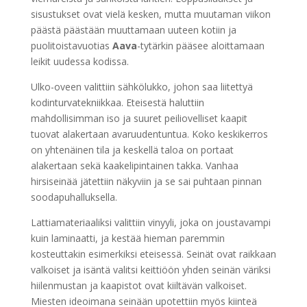
sisustukset ovat vielä kesken, mutta muutaman viikon
päästä päästään muuttamaan uuteen kotiin ja
puolitoistavuotias
Aava
-tytärkin pääsee aloittamaan
leikit uudessa kodissa.
Ulko-oveen valittiin sähkölukko, johon saa liitettyä
kodinturvatekniikkaa. Eteisestä haluttiin
mahdollisimman iso ja suuret peiliovelliset kaapit
tuovat alakertaan avaruudentuntua. Koko keskikerros
on yhtenäinen tila ja keskellä taloa on portaat
alakertaan sekä kaakelipintainen takka. Vanhaa
hirsiseinää jätettiin näkyviin ja se sai puhtaan pinnan
soodapuhalluksella.
Lattiamateriaaliksi valittiin vinyyli, joka on joustavampi
kuin laminaatti, ja kestää hieman paremmin
kosteuttakin esimerkiksi eteisessä. Seinät ovat raikkaan
valkoiset ja isäntä valitsi keittiöön yhden seinän väriksi
hiilenmustan ja kaapistot ovat kiiltävän valkoiset.
Miesten ideoimana seinään upotettiin myös kiinteä